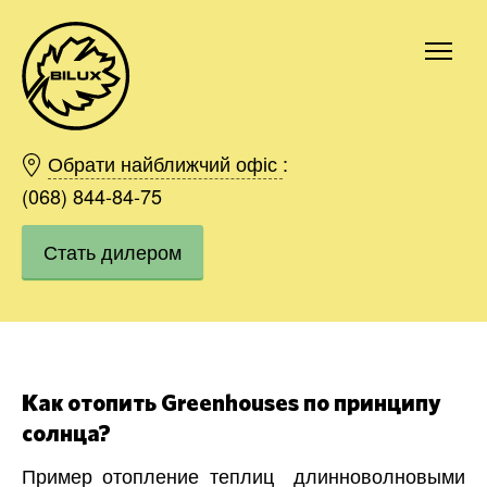
Киев
Харьков
Обрати найближчий офіс
:
Одесса
(068) 844-84-75
Днепр
Стать дилером
Ивано-Франковск
Львов
Область
Хмельницкий
Винница
Заказать
Как отопить Greenhouses по принципу
солнца?
Пример отопление теплиц длинноволновыми