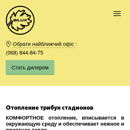
Киев
Харьков
Обрати найближчий офіс
:
Одесса
(068) 844-84-75
Днепр
Стать дилером
Ивано-Франковск
Львов
Область
Хмельницкий
Винница
Заказать
Отопление трибун стадионов
КОМФОРТНОЕ отопление, вписывается в
окружающую среду и обеспечивает нежное и
приятное тепло.