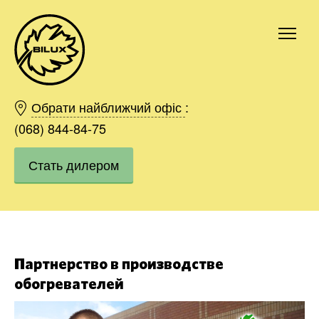
Киев
Харьков
Обрати найближчий офіс
:
Одесса
(068) 844-84-75
Днепр
Стать дилером
Ивано-Франковск
Львов
Область
Хмельницкий
Винница
Заказать
Партнерство в производстве
обогревателей