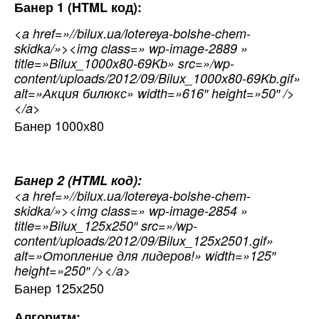
Банер 1 (HTML код):
<a href=»//bilux.ua/lotereya-bolshe-chem-
skidka/»><img class=» wp-image-2889 »
title=»Bilux_1000x80-69Kb» src=»/wp-
content/uploads/2012/09/Bilux_1000x80-69Kb.gif»
alt=»Акция билюкс» width=»616″ height=»50″ />
</a>
Банер 1000х80
Банер 2 (HTML код):
<a href=»//bilux.ua/lotereya-bolshe-chem-
skidka/»><img class=» wp-image-2854 »
title=»Bilux_125x250″ src=»/wp-
content/uploads/2012/09/Bilux_125x2501.gif»
alt=»Отопление для лидеров!» width=»125″
height=»250″ /></a>
Банер 125х250
Алгоритм: