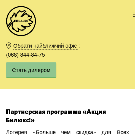
Киев
Харьков
Обрати найближчий офіс
:
Одесса
(068) 844-84-75
Днепр
Стать дилером
Ивано-Франковск
Львов
Область
Хмельницкий
Винница
Заказать
Партнерская программа «Акция
Билюкс!»
Лотерея «
Больше чем скидка
» для Всех