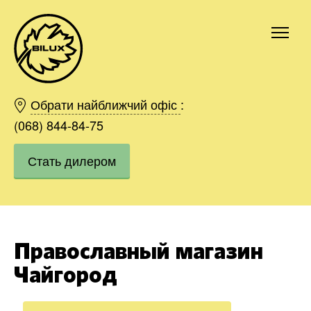
Киев
Харьков
Обрати найближчий офіс
:
Одесса
(068) 844-84-75
Днепр
Стать дилером
Ивано-Франковск
Львов
Область
Хмельницкий
Винница
Православный магазин
Заказать
Чайгород