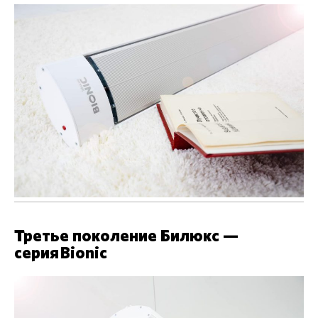
Третье поколение Билюкс —
серия Bionic