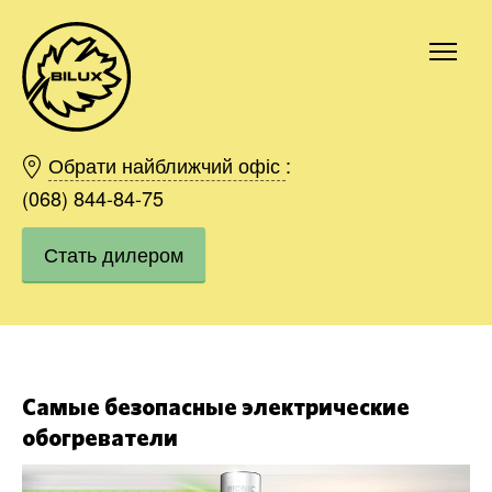
Киев
Харьков
Обрати найближчий офіс
:
Одесса
(068) 844-84-75
Днепр
Стать дилером
Ивано-Франковск
Львов
Область
Хмельницкий
Винница
Заказать
Самые безопасные электрические
обогреватели