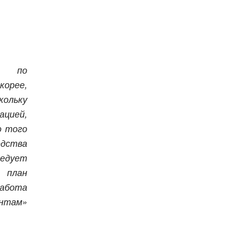
й по
орее,
ольку
ацией,
о того
дства
едует
план
работа
нтам»