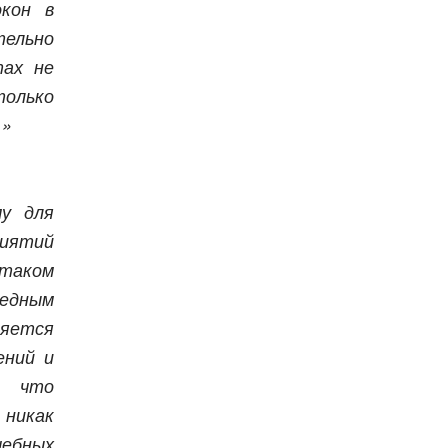
окон в
тельно
тах не
только
.»
у для
Бесплатно.
иятий
таком
редным
зать
яется
ений и
, что
 никак
чебных