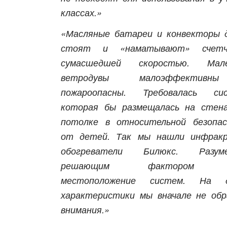
классах.»
«Масляные батареи и конвекторы 
стоят и «наматывают» счет
сумасшедшей скоростью. Мале
ветродувы малоэффектив
пожароопасны. Требовалась сис
которая бы размещалась на стен
потолке в относительной безопа
от детей. Так мы нашли инфракр
обогреватели Билюкс. Разуме
решающим фактором 
местоположение систем. На д
характеристики мы вначале не об
внимания.»