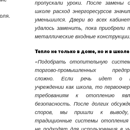
пропускали уроки. После замены 
школе расход энергоресурсов значи
оля.
уменьшился. Двери во всех кабине
удалось заменить, пока приобрели 
металлические входные конструкции
Тепло не только в доме, но и в школе
«Подобрать отопительную систем
торгово-промышленных предпр
Харьков
Одесса
сложно. Если речь идет о 
учреждении как школа, то первооче
Ивано-Франковск
Львов
Зака
требованиям к отоплению явл
ницкий
Винница
безопасность. После долгих обсужд
споров, мы пришли к выводу
традиционные системы отопления
асть
не подходят для использования в у