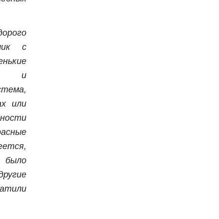
дорого
чик с
нькие
ны и
тема,
ах или
сности
асные
ется,
было
ругие
ратили