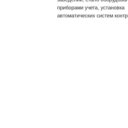
приборами учета, установка
автоматических систем контр
Киев
Днепр
Хмель
Обл