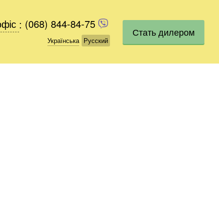
офіс
офіс
:
(068) 844-84-75
(068) 844-84-75
Стать дилером
Українська
Українська
Русский
Русский