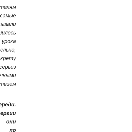
ителям
самые
ывали
илось
урока
ельно,
екрету
серьез
ными
ствием
ереди.
ергии
 они
ь по