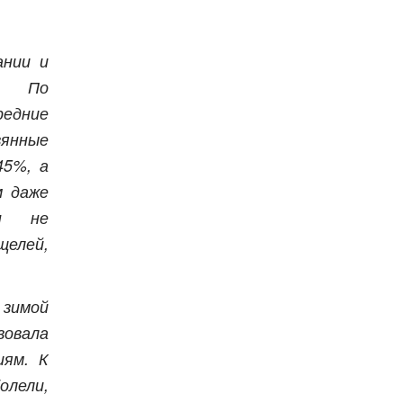
ании и
. По
едние
янные
45%, а
м даже
он не
щелей,
зимой
овала
иям. К
олели,