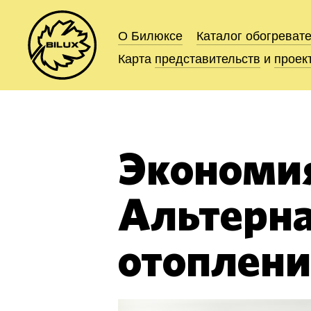
О Билюксе
О Билюксе
Каталог
Каталог
обогреват
обогреват
Карта
Карта
представительств
представительств
и
и
проек
проек
Экономия
Альтерн
отоплен