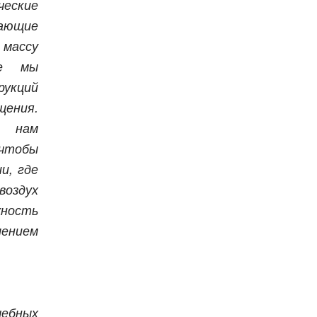
еские
ающие
массу
се мы
рукций
ения.
и нам
чтобы
и, где
воздух
жность
лением
чебных