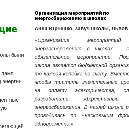
Организация мероприятий по
энергосбережению в школах
щие
Анна Юрченко, завуч школы, Львов
«Организация мероприяти
энергосбережению в школах – ск
колы были
обязательное мероприятие. Поск
школа является бюджетной организ
 ламп
то каждая копейка на счету. Вмест
 энергии
чтобы тратить значительные сре
на оплату электричества, сл
разработать эффективный 
центные
энергосбережения. В нашей школе 
кую
проводилась по «нескольким фро
одновременно.»
ерегающей