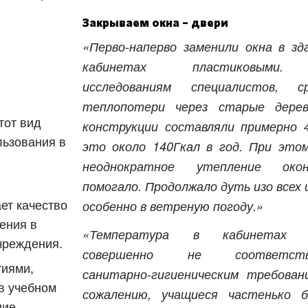
Закрываем окна – двери
«Перво-наперво заменили окна в зд
кабинетах пластиковыми
исследованиям специалистов, ср
теплопотери через старые дерев
тот вид
конструкции составляли примерно 
льзования в
это около 140Гкал в год. При это
неоднократное утепление ок
помогало. Продолжало дуть изо всех 
ет качество
особенно в ветреную погоду.»
ения в
«Температура в кабинетах 
чреждения.
совершенно не соответств
иями,
санитарно-гигиеническим требован
в учебном
сожалению, учащиеся частенько б
ние