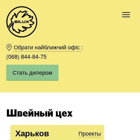
Киев
Харьков
Обрати найближчий офіс
:
Одесса
(068) 844-84-75
Днепр
Стать дилером
Ивано-Франковск
Львов
Область
Хмельницкий
Винница
Швейный цех
Заказать
Харьков
Проекты