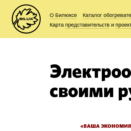
О Билюксе
О Билюксе
Каталог
Каталог
обогреват
обогреват
Карта
Карта
представительств
представительств
и
и
проек
проек
Электроо
своими 
«ВАША ЭКОНОМИЯ 