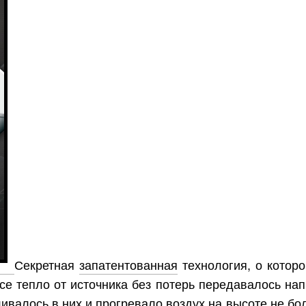
асть
Секретная
запатентованная
технология, о которо
все тепло от источника без потерь передавалось на
ивалось в них и прогревало воздух на высоте не бо