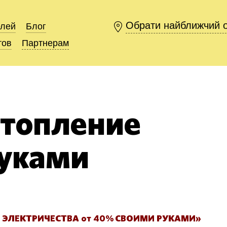
Обрати найближчий 
Обрати найближчий 
елей
елей
Блог
Блог
тов
тов
Партнерам
Партнерам
топление
руками
ЭЛЕКТРИЧЕСТВА от 40%
СВОИМИ РУКАМИ»