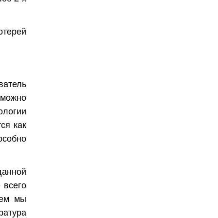
отерей
ватель
 можно
ологии
ся как
особно
данной
 всего
чем мы
ература