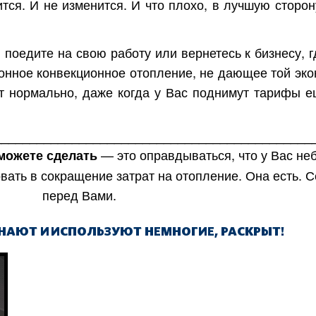
ится. И не изменится. И что плохо, в лучшую сторон
 поедите на свою работу или вернетесь к бизнесу, 
ионное конвекционное отопление, не дающее той эко
т нормально, даже когда у Вас поднимут тарифы е
_____________________________________________
— это оправдываться, что у Вас не
можете сделать
вать в сокращение затрат на отопление. Она есть. 
перед Вами.
Харьков
Одесса
ЗНАЮТ И
ИСПОЛЬЗУЮТ НЕМНОГИЕ, РАСКРЫТ!
Ивано-Франковск
Львов
Зака
ницкий
Винница