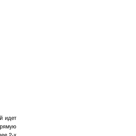
й идет
прямую
лее 2-х