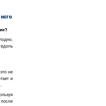
 НЕГО
ие?
лодно.
 вдоль
 это не
тает и
.
ользуя
 после