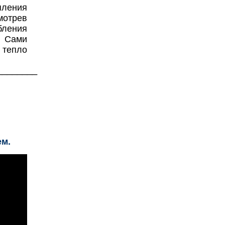
пления
мотрев
бления
. Сами
 тепло
________
ем.