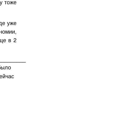
у тоже
где уже
номии,
ще в 2
_________
было
Сейчас
Бесплатно.
зать