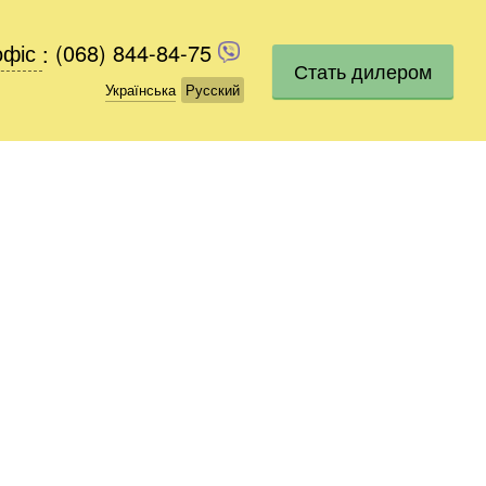
офіс
офіс
:
(068) 844-84-75
(068) 844-84-75
Стать дилером
Українська
Українська
Русский
Русский