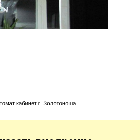
Харьков
Одесса
Ивано-Франковск
Львов
Зака
ницкий
Винница
томат кабинет г. Золотоноша
асть