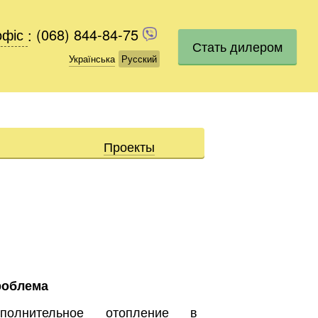
офіс
офіс
:
(068) 844-84-75
(068) 844-84-75
Стать дилером
Українська
Українська
Русский
Русский
Проекты
роблема
ополнительное отопление в