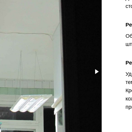
ст
Р
Об
шт
Ре
У
т
К
ко
пр