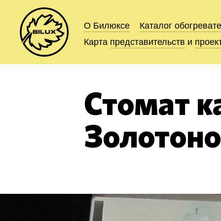
О Билюксе
О Билюксе
Каталог
Каталог
обогреват
обогреват
Карта
Карта
представительств
представительств
и
и
проек
проек
Стомат ка
Золотон