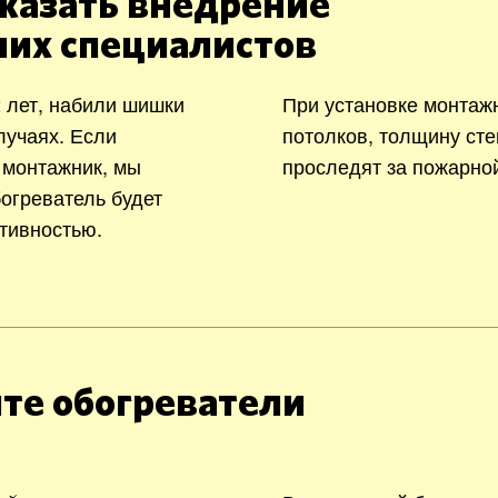
казать внедрение
ших специалистов
 лет, набили шишки
При установке монтаж
лучаях. Если
потолков, толщину сте
 монтажник, мы
проследят за пожарно
богреватель будет
тивностью.
те обогреватели