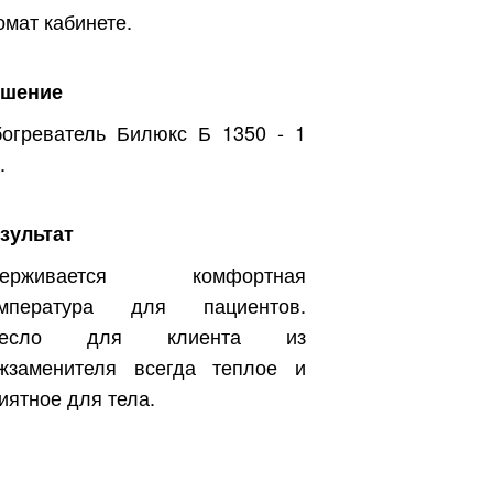
омат кабинете.
ешение
огреватель Билюкс Б 1350 - 1
.
зультат
держивается комфортная
емпература для пациентов.
ресло для клиента из
жзаменителя всегда теплое и
иятное для тела.