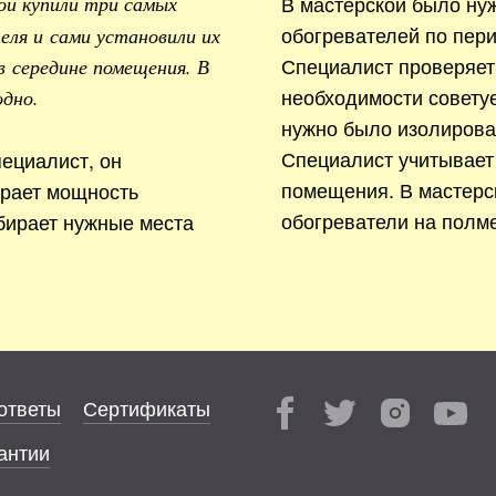
В мастерской было ну
ой купили три самых
обогревателей по пери
ля и сами установили их
Специалист проверяет
в середине помещения. В
необходимости совету
одно.
нужно было изолирова
Специалист учитывает
ециалист, он
помещения. В мастерс
ирает мощность
обогреватели на полме
бирает нужные места
ответы
Сертификаты
антии