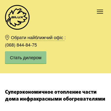
Киев
Харьков
Обрати найближчий офіс
:
Одесса
(068) 844-84-75
Днепр
Стать дилером
Ивано-Франковск
Львов
Область
Хмельницкий
Винница
Заказать
Суперэкономичное отопление части
дома инфракрасными обогревателями