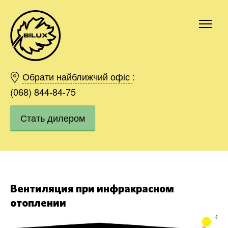
Киев
Харьков
Обрати найближчий офіс
:
Одесса
(068) 844-84-75
Днепр
Стать дилером
Ивано-Франковск
Львов
Область
Хмельницкий
Винница
Заказать
Вентиляция при инфракрасном
отоплении