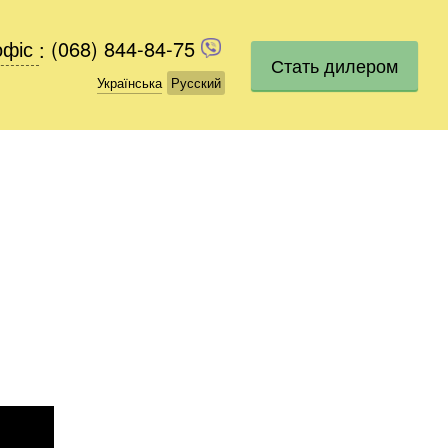
офіс
офіс
:
(068) 844-84-75
(068) 844-84-75
Стать дилером
Українська
Українська
Русский
Русский