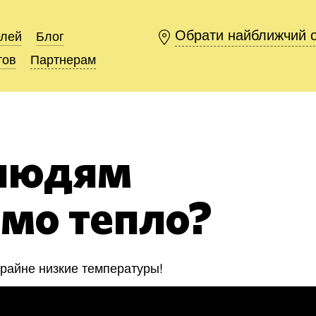
Обрати найближчий 
Обрати найближчий 
елей
елей
Блог
Блог
тов
тов
Партнерам
Партнерам
 людям
мо тепло?
райне низкие температуры!