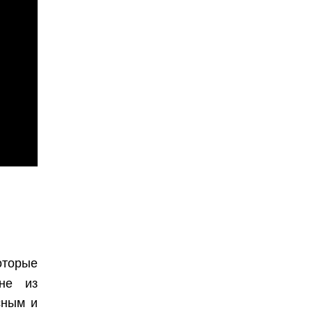
оторые
не из
сным и