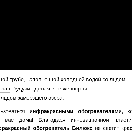
ной трубе, наполненной холодной водой со льдом.
блан
, будучи одетым в те же шорты.
льдом замерзшего озера.
льзоваться
к
инфракрасными обогревателями,
у вас дома! Благодаря инновационной пласти
не светит кра
фракрасный обогреватель Билюкс