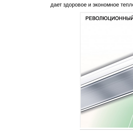
дает здоровое и экономное тепл
Киев
Днепр
Хмель
Обл