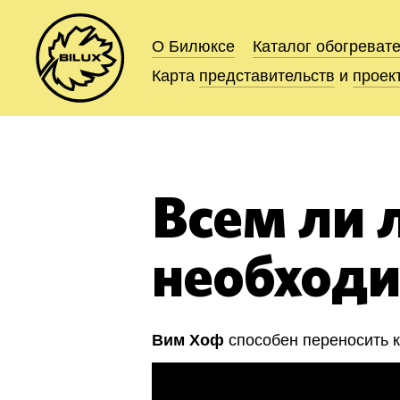
О Билюксе
О Билюксе
Каталог
Каталог
обогреват
обогреват
Карта
Карта
представительств
представительств
и
и
проек
проек
Всем ли
необходи
способен переносить к
Вим Хоф