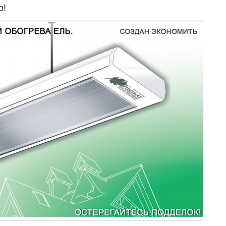
о!
Харьков
Одесса
Ивано-Франковск
Львов
Зака
ницкий
Винница
асть