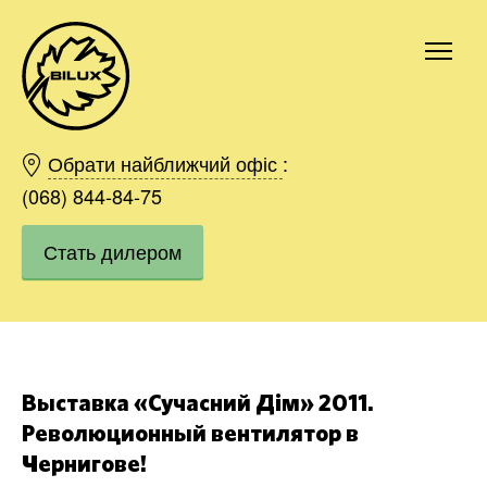
Киев
Харьков
Обрати найближчий офіс
:
Одесса
(068) 844-84-75
Днепр
Стать дилером
Ивано-Франковск
Львов
Область
Хмельницкий
Винница
Заказать
Выставка «Сучасний Дім» 2011.
Революционный вентилятор в
Чернигове!