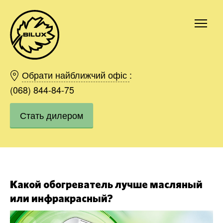
Киев
Харьков
Обрати найближчий офіс
:
Одесса
(068) 844-84-75
Днепр
Стать дилером
Ивано-Франковск
Львов
Область
Хмельницкий
Винница
Заказать
Какой обогреватель лучше масляный
или инфракрасный?