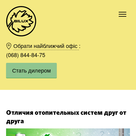
Киев
Харьков
Обрати найближчий офіс
:
Одесса
(068) 844-84-75
Днепр
Стать дилером
Ивано-Франковск
Львов
Область
Хмельницкий
Винница
Заказать
Отличия отопительных систем друг от
друга