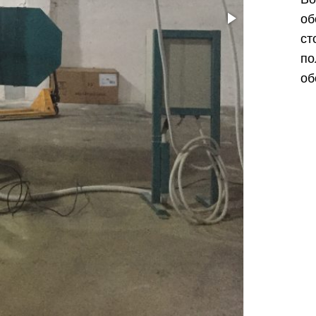
об
ст
по
об
Харьков
Одесса