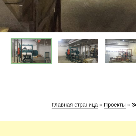
Днепр
Хмель
Обл
Главная страница
»
Проекты
»
З