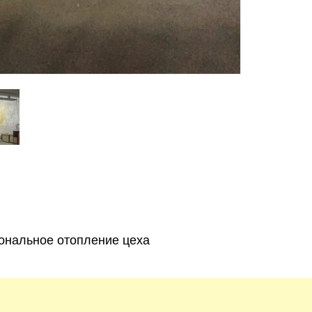
Ивано-Франковск
Львов
Зака
ницкий
Винница
асть
ональное отопление цеха