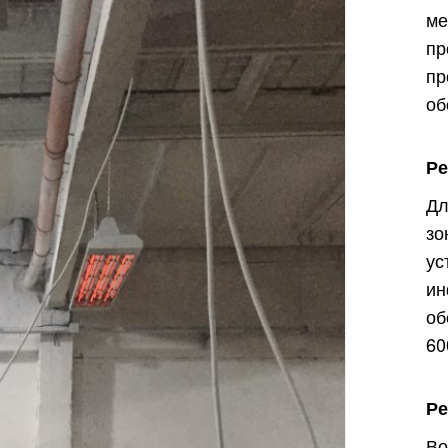
ме
пр
п
об
Р
Д
з
у
и
о
60
Ре
В