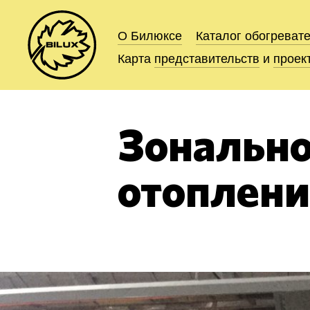
О Билюксе
О Билюксе
Каталог
Каталог
обогреват
обогреват
Карта
Карта
представительств
представительств
и
и
проек
проек
Зональн
отоплени