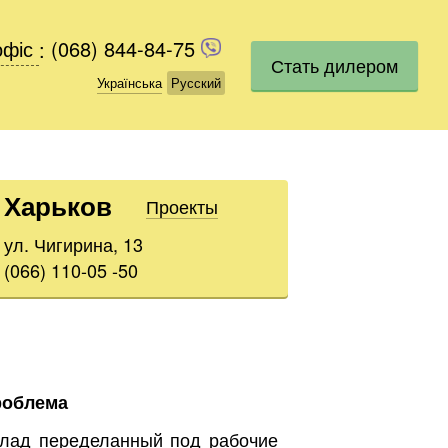
офіс
офіс
:
(068) 844-84-75
(068) 844-84-75
Стать дилером
Українська
Українська
Русский
Русский
Харьков
Проекты
ул. Чигирина, 13
(066) 110-05 -50
роблема
лад переделанный под рабочие