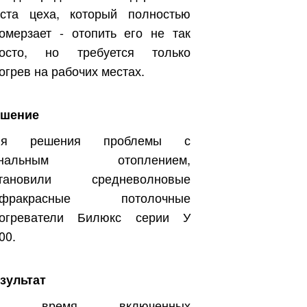
ста цеха, который полностью
омерзает - отопить его не так
росто, но требуется только
огрев на рабочих местах.
ешение
ля решения проблемы с
ональным отоплением,
становили средневолновые
нфракрасные потолочные
богреватели Билюкс серии У
00.
зультат
о время включенных