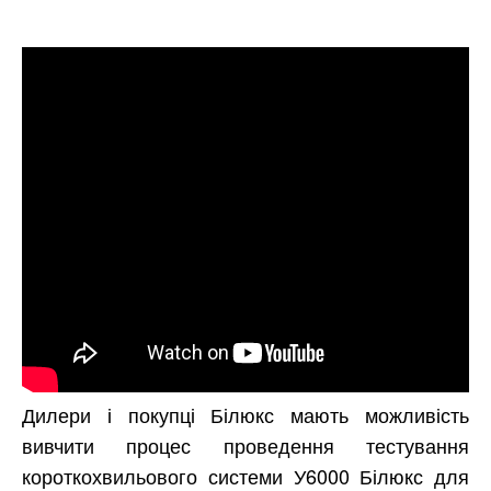
Дилери і покупці Білюкс мають можливість
вивчити процес проведення тестування
короткохвильового системи У6000 Білюкс для