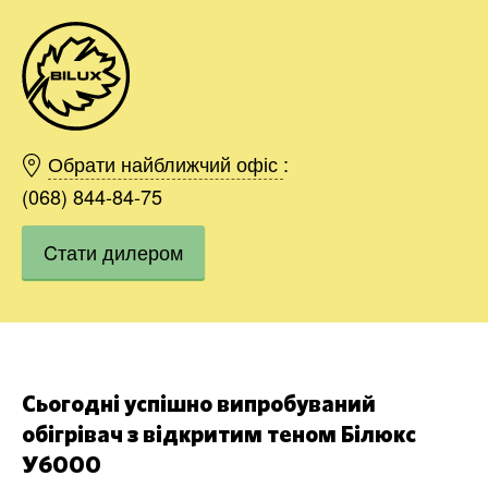
Київ
Харків
Обрати найближчий офіс
:
Одесса
(068) 844-84-75
Дніпро
Cтати дилером
Івано-Франківськ
Львів
Область
Хмельницький
Вінниця
Замовити
Сьогодні успішно випробуваний
обігрівач з відкритим теном Білюкс
У6000