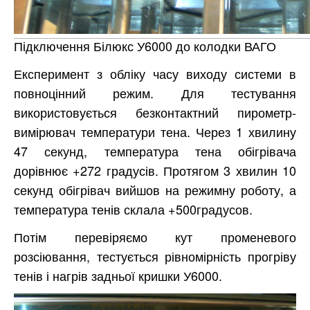
Підключення Білюкс У6000 до колодки ВАГО
Експеримент з обліку часу виходу системи в
повноцінний режим. Для тестування
використовується безконтактний пирометр-
вимірювач температури тена. Через 1 хвилину
47 секунд, температура тена обігрівача
дорівнює +272 градусів. Протягом 3 хвилин 10
секунд обігрівач вийшов на режимну роботу, а
температура тенів склала +500градусов.
Потім перевіряємо кут променевого
розсіювання, тестується рівномірність прогріву
тенів і нагрів задньої кришки У6000.