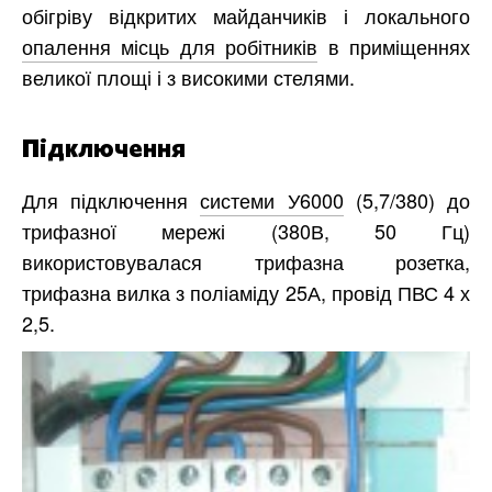
обігріву відкритих майданчиків і локального
опалення місць для робітників
в приміщеннях
великої площі і з високими стелями.
Підключення
Для підключення
системи У6000
(5,7/380) до
трифазної мережі (380В, 50 Гц)
використовувалася трифазна розетка,
трифазна вилка з поліаміду 25А, провід ПВС 4 х
2,5.