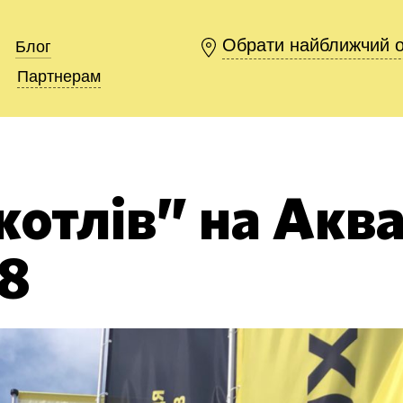
Обрати найближчий 
Обрати найближчий 
Блог
Блог
Партнерам
Партнерам
котлів” на Аква
8