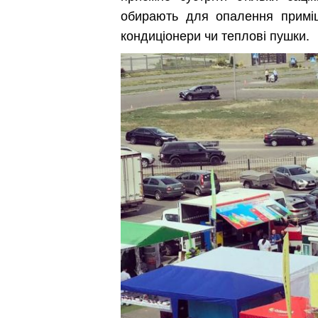
обирають для опалення приміще
кондиціонери чи теплові пушки.
Київ
Дніпро
Хмель
Обл