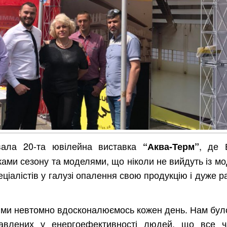
ала 20-та ювілейна виставка
, де 
“Аква-Терм”
ками сезону та моделями, що ніколи не вийдуть із м
ціалістів у галузі опалення свою продукцію і дуже р
кого ми невтомно вдосконалюємось кожен день. Нам бу
ікавлених у енергоефективності людей, що все ч