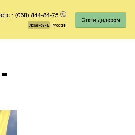
офіс
офіс
:
(068) 844-84-75
(068) 844-84-75
Cтати дилером
Українська
Українська
Русский
Русский
-