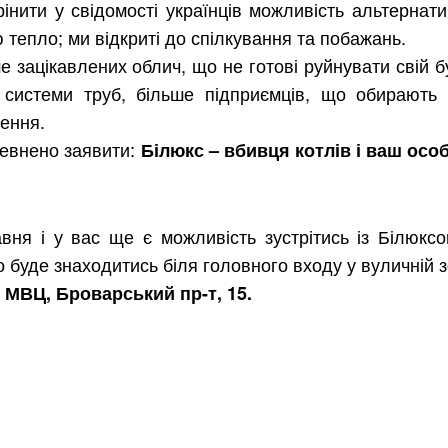
інити у свідомості українців можливість альтернат
тепло; ми відкриті до спілкування та побажань.
е зацікавлених облич, що не готові руйнувати свій 
 системи труб, більше підприємців, що обирають 
лення.
евнено заявити:
Білюкс – вбивця котлів і ваш осо
вня і у вас ще є можливість зустрітись із Білюксо
 буде знаходитись біля головного входу у вуличній з
, МВЦ, Броварський пр-т, 15.