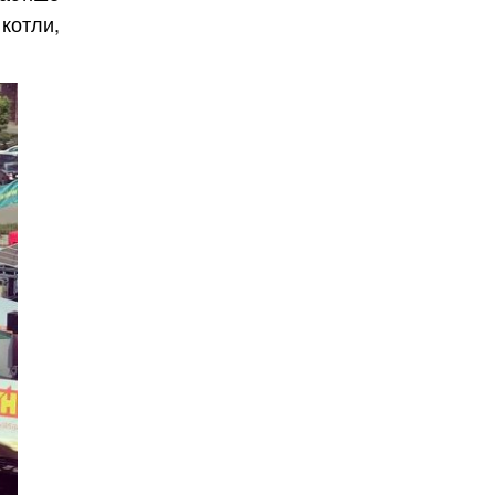
Безкоштовно.
котли,
вити