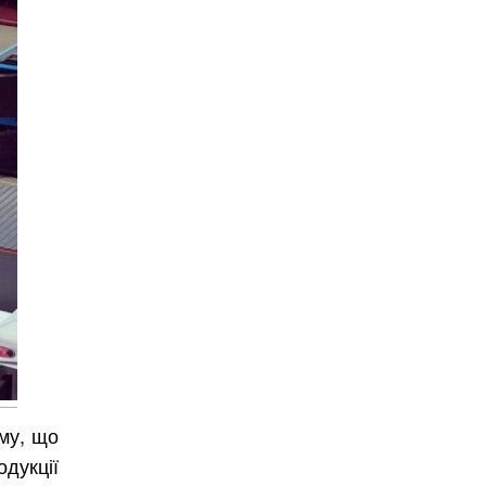
ому, що
дукції