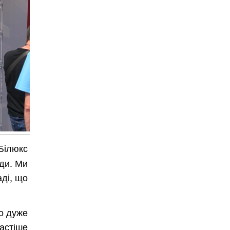
Білюкс
оди. Ми
аді, що
ло дуже
астіше