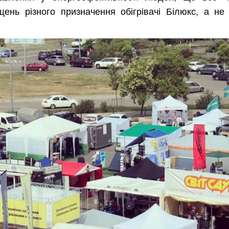
нь різного призначення обігрівачі Білюкс, а не 
Харків
Одесса
Івано-Франківськ
Львів
Замо
ницький
Вінниця
асть