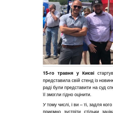
стартув
15-го травня у Києві
представила свій стенд із новин
раді були представити на суд спе
її змогли гідно оцінити.
У тому числі, і ви – ті, задля 
приємно зустріти стільки зац