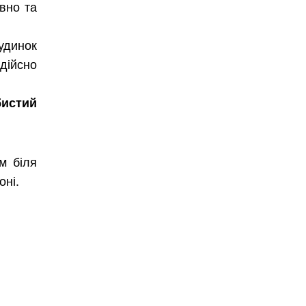
ивно та
будинок
дійсно
бистий
м біля
оні.