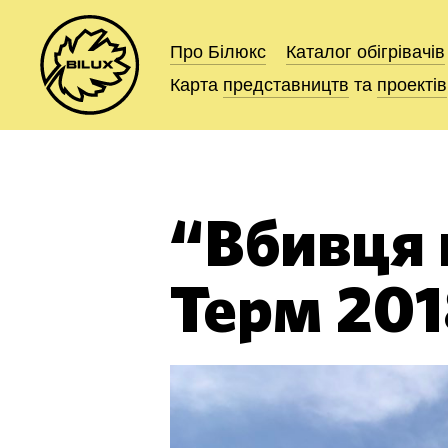
Про Білюкс
Про Білюкс
Каталог
Каталог
обігрівачів
обігрівачів
Карта
Карта
представництв
представництв
та
та
проектів
проектів
“Вбивця 
Терм 201