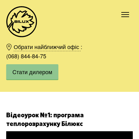
Київ
Харків
Обрати найближчий офіс
:
Одесса
(068) 844-84-75
Дніпро
Cтати дилером
Івано-Франківськ
Львів
Область
Хмельницький
Вінниця
Замовити
Відеоурок №1: програма
теплорозрахунку Білюкс