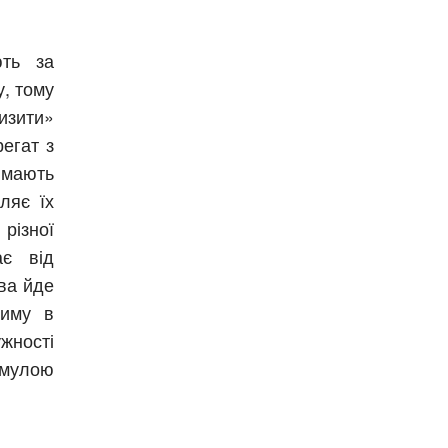
ють за
, тому
изити»
егат з
 мають
ляє їх
різної
ає від
ва йде
жиму в
жності
рмулою