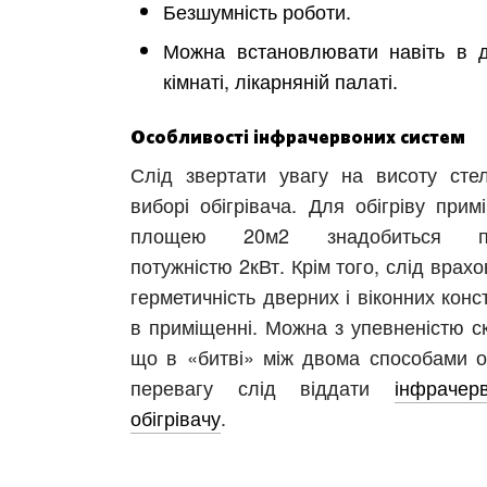
Безшумність роботи.
Можна встановлювати навіть в д
кімнаті, лікарняній палаті.
Особливості інфрачервоних систем
Слід звертати увагу на висоту сте
виборі обігрівача. Для обігріву прим
площею 20м2 знадобиться п
потужністю 2кВт. Крім того, слід врах
герметичність дверних і віконних конс
в приміщенні. Можна з упевненістю ск
що в «битві» між двома способами об
перевагу слід віддати
інфрачер
обігрівачу
.