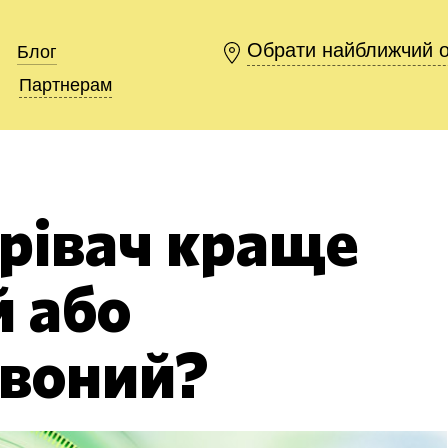
Обрати найближчий 
Обрати найближчий 
Блог
Блог
Партнерам
Партнерам
грівач краще
 або
воний?