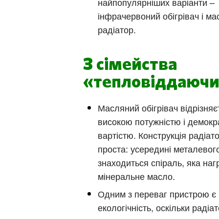
найпопулярніших варіанти –
інфрачервоний обігрівач і м
радіатор.
З сімейства
«тепловіддаюч
Масляний обігрівач відрізняє
високою потужністю і демок
вартістю. Конструкція радіат
проста: усередині металевог
Київ
знаходиться спіраль, яка наг
мінеральне масло.
Дніпро
Одним з переваг пристрою є
Хмель
екологічність, оскільки радіа