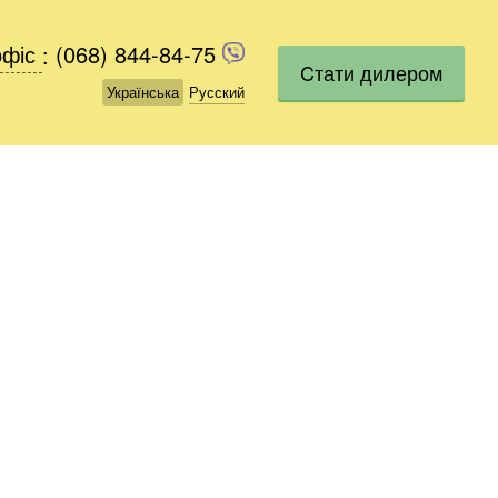
офіс
офіс
:
(068) 844-84-75
(068) 844-84-75
Cтати дилером
Українська
Українська
Русский
Русский