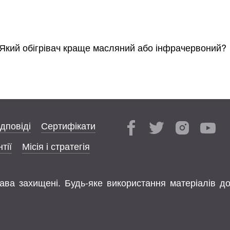
Який обігрівач краще масляний або інфрачервоний?
ідповіді
Сертифікати
тії
Місія і стратегія
права захищені. Будь-яке використання матеріалів д