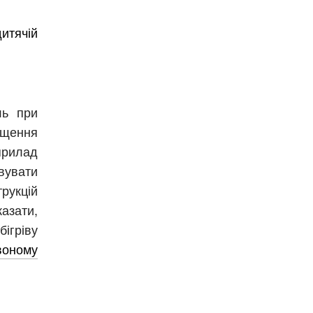
итячій
ль при
іщення
рилад
овувати
трукцій
азати,
ігріву
воному