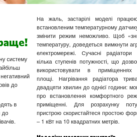
На жаль, застарілі моделі працю
встановленим температурному датчику
змінити режим неможливо. Щоб «зн
раще!
температуру, доведеться вимкнути агр
електромережі. Сучасні радіатори
ну систему
кілька ступенів потужності, що дозво
найбільш
використовувати в приміщеннях 
 негативний
площі. Нагрівання радіатора трив
овів до
двадцяти хвилин до однієї години: мо
про встановлення комфортного ре
одять в
приміщенні. Для розрахунку поту
м до
пристрою скористайтеся простою фо
вачів.
– 1 кВт на 10 квадратних метрів.