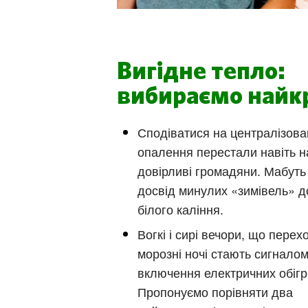
Вигідне тепло:
вибираємо найк
Сподіватися на централізова
опалення перестали навіть 
довірливі громадяни. Мабуть
досвід минулих «зимівель» д
білого каління.
Вогкі і сирі вечори, що перех
морозні ночі стають сигнало
включення електричних обігрі
Пропонуємо порівняти два