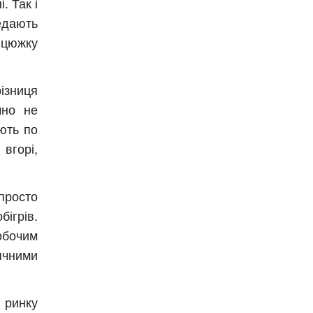
. Так і
едають
анцюжку
ізниця
чно не
іють по
вгорі,
просто
бігрів.
обочим
чними
инку