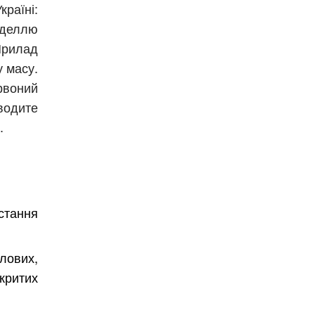
раїні:
оделлю
Прилад
у масу.
воний
одите
.
ання
ових,
критих