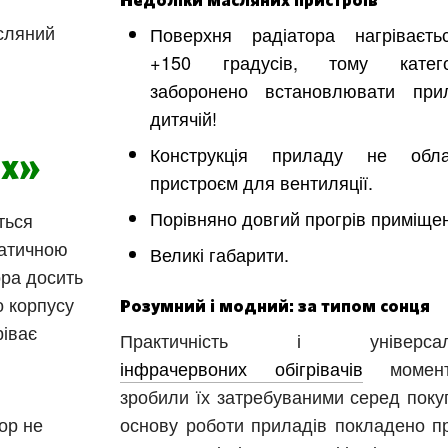
Недоліки масляних пристроїв
асляний
Поверхня радіатора нагріваєт
+150 градусів, тому катего
заборонено встановлювати пр
дитячій!
Конструкція приладу не обла
их»
пристроєм для вентиляції.
Порівняно довгий прогрів приміще
ться
ратичною
Великі габарити.
ора досить
о корпусу
Розумний і модний: за типом сонця
Харків
Одесса
ріває
Практичність і універсаль
Івано-Франківськ
Львів
Замо
інфрачервоних обігрівачів
момент
зробили їх затребуваними серед покуп
ницький
Вінниця
тор не
основу роботи приладів покладено п