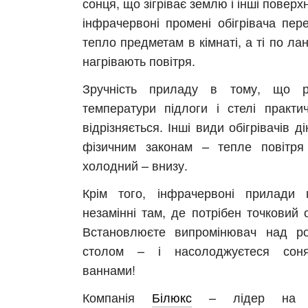
сонця, що зігріває землю і інші поверхні
інфрачервоні промені обігрівача пер
асть
тепло предметам в кімнаті, а ті по л
нагрівають повітря.
Зручність приладу в тому, що р
температури підлоги і стелі практи
відрізняється. Інші види обігрівачів д
фізичним законам – тепле повітря 
холодний – внизу.
Крім того, інфрачервоні прилади 
незамінні там, де потрібен точковий о
Встановлюєте випромінювач над р
столом – і насолоджуєтеся соня
ваннами!
Компанія
Білюкс
– лідер на р