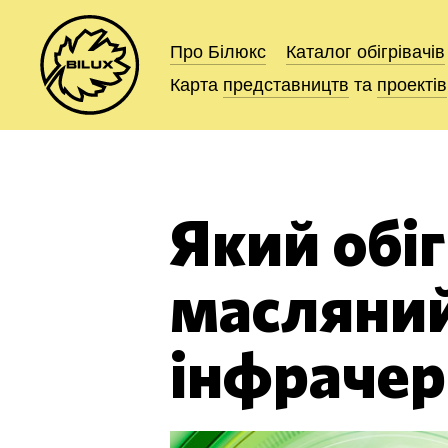
Про Білюкс
Про Білюкс
Каталог
Каталог
обігрівачів
обігрівачів
Карта
Карта
представництв
представництв
та
та
проектів
проектів
Який обі
масляний
інфрачер