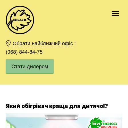
Київ
Харків
Обрати найближчий офіс
:
Одесса
(068) 844-84-75
Дніпро
Cтати дилером
Івано-Франківськ
Львів
Область
Хмельницький
Вінниця
Замовити
Який обігрівач краще для дитячої?