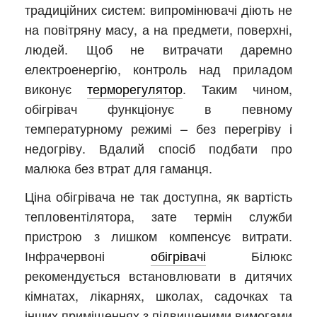
традиційних систем: випромінювачі діють не
на повітряну масу, а на предмети, поверхні,
людей. Щоб не витрачати даремно
електроенергію, контроль над приладом
виконує
терморегулятор
. Таким чином,
обігрівач функціонує в певному
температурному режимі – без перегріву і
недогріву. Вдалий спосіб подбати про
малюка без втрат для гаманця.
Ціна обігрівача не так доступна, як вартість
тепловентілятора, зате термін служби
пристрою з лишком компенсує витрати.
Інфрачервоні
обігрівачі
Білюкс
рекомендується встановлювати в дитячих
кімнатах, лікарнях, школах, садочках та
інших приміщеннях з підвищеними вимогами