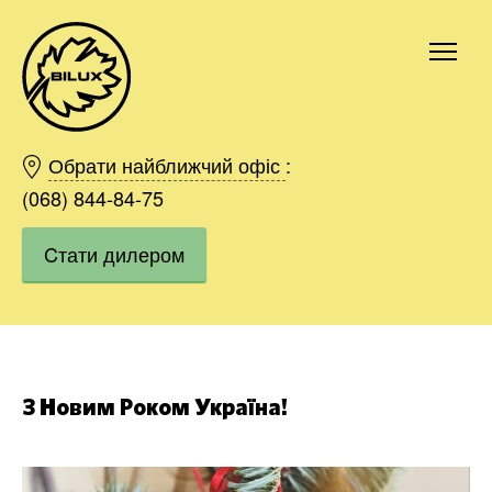
Київ
Харків
Обрати найближчий офіс
:
Одесса
(068) 844-84-75
Дніпро
Cтати дилером
Івано-Франківськ
Львів
Область
Хмельницький
Вінниця
Замовити
З Новим Роком Україна!