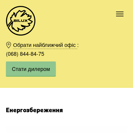
Київ
Харків
Обрати найближчий офіс
:
Одесса
(068) 844-84-75
Дніпро
Cтати дилером
Івано-Франківськ
Львів
Область
Хмельницький
Вінниця
Замовити
Енергозбереження