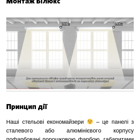
Монтаж Білюкс
Принцип дії
Наші стельові економайзери
– це панелі з
сталевого або алюмінієвого корпусу
пофарбовані порошковою фарбою, габаритами