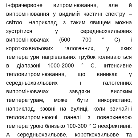
інфрачервоне випромінювання, але й
випромінювання у видимій частині спектру –
світло. Наприклад, з таким явищем можна
зустрітися у середньохвильових
випромінювачах (500 -700 ° C) і
короткохвильових галогенних, у яких
температури нагрівальних трубок коливаються
в діапазоні 1000-2000 ° C. Інтенсивне
тепловипромінювання, що виникає у
середньохвильових і галогенних
випромінювачах завдяки високим
температурам, може бути використано,
наприклад, ззовні на вулиці, коли звичайні
тепловипромінюючі панелі з поверхневою
температурою близько 100-300 ° C неефективні.
А середньохвильове, короткохвильове та