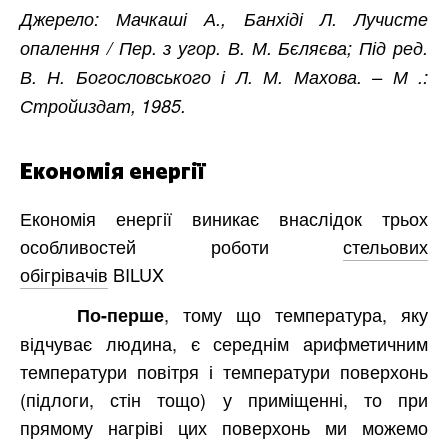
Джерело: Мачкаші А., Банхіді Л. Лучисте
опалення / Пер. з угор. В. М. Бєляєва; Під ред.
В. Н. Богословського і Л. М. Махова. – М .:
Стройиздат, 1985.
Економія енергії
Економія енергії виникає внаслідок трьох
особливостей роботи
стельових
обігрівачів
BILUX
, тому що температура, яку
По-перше
відчуває людина, є середнім арифметичним
температури повітря і температури поверхонь
(підлоги, стін тощо) у приміщенні, то при
прямому нагріві цих поверхонь ми можемо