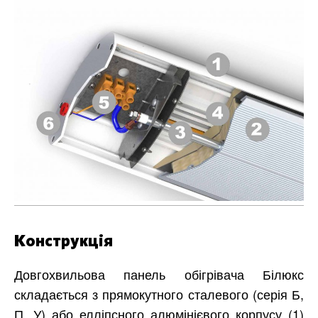
Конструкція
Довгохвильова панель обігрівача Білюкс
складається з прямокутного сталевого (серія Б,
П, У) або елліпсного алюмінієвого корпусу (1)