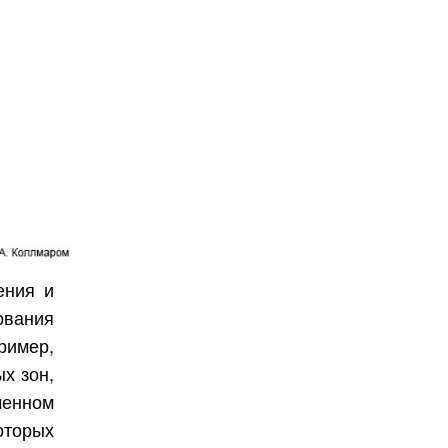
ения и
ования
ример,
х зон,
ченном
оторых