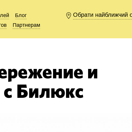
Обрати найближчий 
Обрати найближчий 
елей
елей
Блог
Блог
тов
тов
Партнерам
Партнерам
ережение и
 с Билюкс