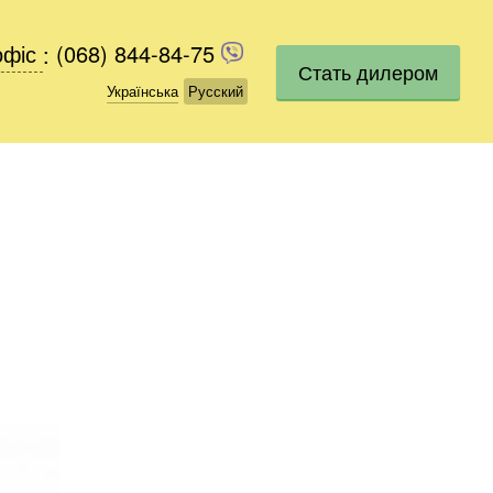
офіс
офіс
:
(068) 844-84-75
(068) 844-84-75
Стать дилером
Українська
Українська
Русский
Русский