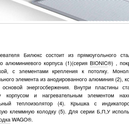
евателя Билюкс состоит из прямоугольного ста
о алюминиевого корпуса (1)(серия
BIONIC
®) , пок
кой, с элементами крепления к потолку. Монол
льного элемента из анодированного алюминия (2), к
основой энергосбержения. Внутри пластины ст
 корпусом и нагревательным элементом нахо
льный теплоизолятор (4). Крышка с индикатор
ую клеммную колодку (5). Для серии Б,П,У исполь
одка
WAGO®.