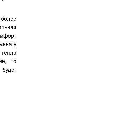
 более
ильная
омфорт
мена у
 тепло
ие, то
 будет