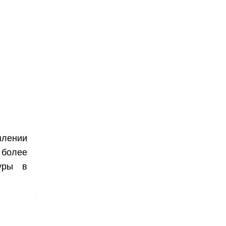
плении
 более
туры в