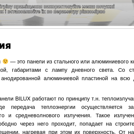
ия
ы
— это панели из стального или алюминиевого к
ой, габаритами с лампу дневного света. Со с
анодированной алюминиевой пластиной на всю 
Харьков
Одесса
нели BILUX работают по принципу т.н. теплоизлуч
Ивано-Франковск
Львов
Зака
де передача теплоэнергии осуществляется з
го и средневолнового излучения. Такое излуче
ницкий
Винница
вободно через него проходит, попадает на строит
щении, нагревая при этом их поверхность. От наг