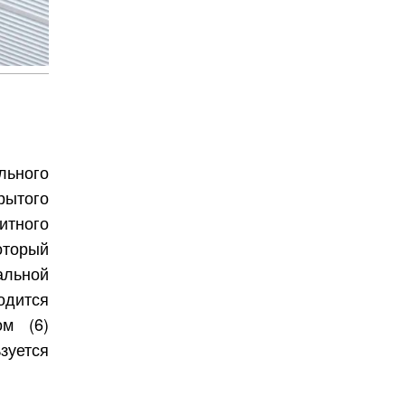
льного
рытого
итного
оторый
альной
дится
ом (6)
зуется