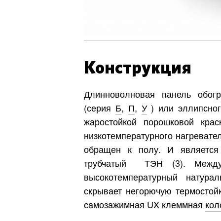
Конструкция
Длинноволновая панель обогр
(серия
Б
,
П
,
У
) или эллипсног
жаростойкой порошковой крас
низкотемпературного нагревате
обращен к полу. И является 
трубчатый ТЭН (3). Между
высокотемпературный натура
скрывает негорючую термостойк
самозажимная UX клеммная
кол