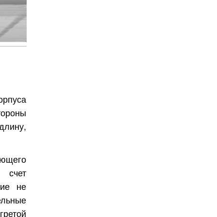
орпуса
тороны
длину,
Бесплатно.
ающего
зать
а счет
ние не
ельные
ретой