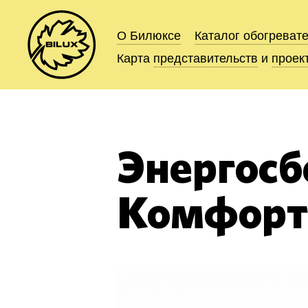
О Билюксе
О Билюксе
Каталог
Каталог
обогреват
обогреват
Карта
Карта
представительств
представительств
и
и
проек
проек
Энергосб
Комфорт