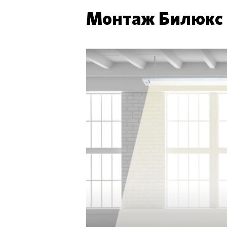
Монтаж Билюкс