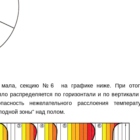
ь мала, секцию №6 на графике ниже. При ото
ло распределяется по горизонтали и по вертикали
асность нежелательного расслоения темпера
одной зоны“ над полом.