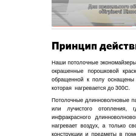
Принцип действ
Наши потолочные экономайзер
окрашенные порошковой краск
обращенной к полу оснащены 
которая
нагревается до 300С.
Киев
Потолочные длинноволновые па
Днепр
или лучистого отопления, г
инфракрасного длинноволново
Хмель
нагревает воздух, а только с
конструкции и предметы в поме