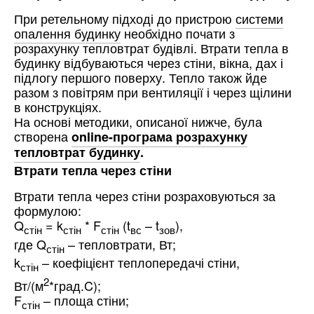
При ретельному підході до пристрою
системи
опалення будинку
необхідно почати з
розрахунку тепловтрат будівлі. Втрати тепла в
будинку відбуваються через стіни, вікна, дах і
підлогу першого поверху. Тепло також йде
разом з повітрям при вентиляції і через щілини
в конструкціях.
На основі методики, описаної нижче, була
створена
online-програма розрахунку
тепловтрат будинку
.
Втрати тепла через стіни
Втрати тепла через стіни розраховуються за
формулою:
Q
= k
* F
(t
– t
),
стін
стін
стін
вс
зов
где Q
– тепловтрати, Вт;
стін
k
– коефіцієнт теплопередачі стіни,
стін
2
Вт/(м
*град.C);
F
– площа стіни;
стін