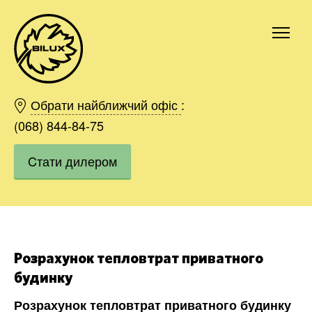
Київ
Харків
Обрати найближчий офіс
:
Одесса
(068) 844-84-75
Дніпро
Cтати дилером
Івано-Франківськ
Львів
Область
Хмельницький
Вінниця
Замовити
Розрахунок тепловтрат приватного
будинку
Розрахунок тепловтрат приватного будинку