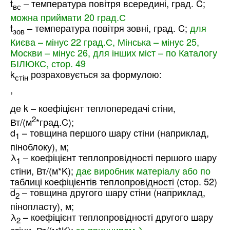
t
– температура повітря всередині, град. C;
вс
можна приймати 20 град.С
t
– температура повітря зовні, град. C;
для
зов
Києва – мінус 22 град.С, Мінська – мінус 25,
Москви – мінус 26, для інших міст – по Каталогу
БІЛЮКС, стор. 49
k
розраховується за формулою:
стін
,
де k – коефіцієнт теплопередачі стіни,
2
Вт/(м
*град.C);
d
– товщина першого шару стіни (наприклад,
1
піноблоку), м;
λ
– коефіцієнт теплопровідності першого шару
1
стіни, Вт/(м*K);
дає виробник матеріалу або по
таблиці коефіцієнтів теплопровідності
(стор. 52)
d
– товщина другого шару стіни (наприклад,
2
пінопласту), м;
λ
– коефіцієнт теплопровідності другого шару
2