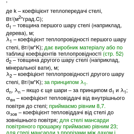
де k – коефіцієнт теплопередачі стелі,
2
Вт/(м
*град.C);
d
– товщина першого шару стелі (наприклад,
1
дерева), м;
λ
– коефіцієнт теплопровідності першого шару
1
стелі, Вт/(м*K);
дає виробник матеріалу або по
таблиці коефіцієнтів теплопровідності
(стр. 52)
d
– товщина другого шару стелі (наприклад,
2
мінеральної вати), м;
λ
– коефіцієнт теплопровідності другого шару
2
стелі, Вт/(м*K);
за принципом λ
.
1
d
, λ
– якщо є ще шари – за принципом d
и λ
;
n
n
1
1
α
– коефіцієнт тепловіддачі від внутрішнього
вн
повітря до стелі;
приймаємо рівним 8,7.
α
– коефіцієнт тепловіддачі від стелі до
зов
зовнішнього повітря;
для стелі мансарди
повітряного прошарку приймаємо рівним 23;
для стелі мансарди з прорізами між дахом і