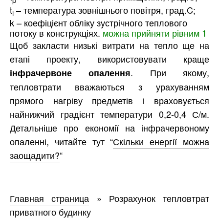
t
– температура зовнішнього повітря, град.C;
i
k – коефіцієнт обліку зустрічного теплового
потоку в конструкціях.
можна прийняти рівним 1
Щоб закласти низькі витрати на тепло ще на
етапі проекту, використовувати краще
. При якому,
інфрачервоне опалення
тепловтрати вважаються з урахуванням
прямого нагріву предметів і враховується
найнижчий градієнт температури 0,2-0,4 С/м.
Детальніше про економії на інфрачервоному
опаленні, читайте тут “
Скільки енергії можна
заощадити?
“
Главная страница
»
Розрахунок тепловтрат
приватного будинку