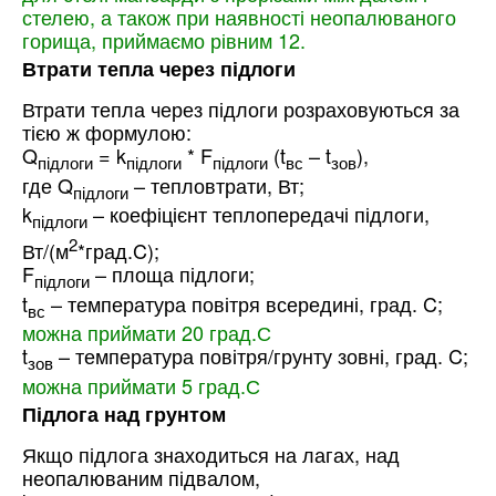
стелею, а також при наявності неопалюваного
горища, приймаємо рівним 12.
Втрати тепла через підлоги
Втрати тепла через підлоги розраховуються за
тією ж формулою:
Q
= k
* F
(t
– t
),
підлоги
підлоги
підлоги
вс
зов
где Q
– тепловтрати, Вт;
підлоги
k
– коефіцієнт теплопередачі підлоги,
підлоги
2
Вт/(м
*град.C);
F
– площа підлоги;
підлоги
t
– температура повітря всередині, град. C;
вс
можна приймати 20 град.С
t
– температура повітря/грунту зовні, град. C;
зов
можна приймати 5 град.С
Підлога над грунтом
Якщо підлога знаходиться на лагах, над
неопалюваним підвалом,