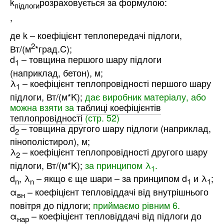
k
розраховується за формулою:
підлоги
,
де k – коефіцієнт теплопередачі підлоги,
2
Вт/(м
*град.C);
d
– товщина першого шару підлоги
1
(наприклад, бетон), м;
λ
– коефіцієнт теплопровідності першого шару
1
підлоги, Вт/(м*K);
дає виробник матеріалу, або
можна взяти за
таблиці коефіцієнтів
теплопровідності
(стр. 52)
d
– товщина другого шару підлоги (наприклад,
2
пінополістирол), м;
λ
– коефіцієнт теплопровідності другого шару
2
підлоги, Вт/(м*K);
за принципом λ
.
1
d
, λ
– якщо є ще шари – за принципом d
и λ
;
n
n
1
1
α
– коефіцієнт тепловіддачі від внутрішнього
вн
повітря до підлоги;
приймаємо рівним 6.
α
– коефіцієнт тепловіддачі від підлоги до
нар