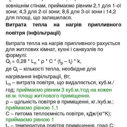
зовнішнім стінам, приймаємо рівним 2,1 для 1-ої
зони; 4,3 для 2-ої зони; 8,6 для 3-ої зони і 14,2
для площі, що залишилася.
Витрата тепла на нагрів припливного
повітря (інфільтрації)
Витрата тепла на нагрів припливного рахується
для житлових кімнат, кухні і санвузлів по
формулі:
Q
= 0,28 * L
* ρ * C * (t
– t
) * k,
i
n
p
i
де Q
– кількості тепла, необхідне для
i
нагрівання інфільтрації, Вт;
L
– витрата повітря, що видаляється, куб.м./
n
год;
приймаємо рівним 3 куб.м./год на кожен
кв.м. площі житлового приміщення.
ρ – щільність повітря в приміщенні, кг./куб.м.;
приймаємо рівною 1,1
C – питома теплоємність повітря, кДж/(кг*K);
приймаємо рівною 1
t
– температура повітря приміщення, град.C;
p