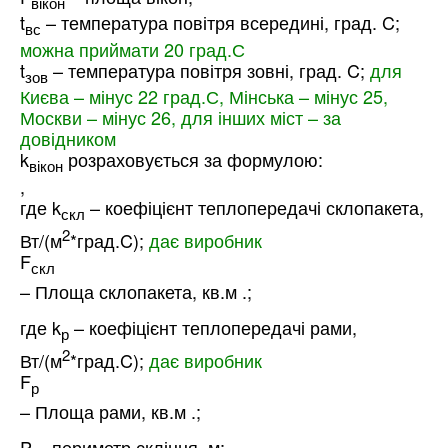
вікон
t
– температура повітря всередині, град. C;
вс
можна приймати 20 град.С
t
– температура повітря зовні, град. C;
для
зов
Києва – мінус 22 град.С, Мінська – мінус 25,
Москви – мінус 26, для інших міст – за
довідником
k
розраховується за формулою:
вікон
,
где k
– коефіцієнт теплопередачі склопакета,
скл
2
Вт/(м
*град.C);
дає виробник
F
скл
– Площа склопакета, кв.м .;
где k
– коефіцієнт теплопередачі рами,
р
2
Вт/(м
*град.C);
дає виробник
F
р
– Площа рами, кв.м .;
P – периметр скління, м;