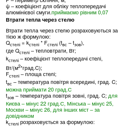
ψ – коефіцієнт для обліку теплопередачі
алюмінієвої смуги.
приймаємо рівним 0,07
Втрати тепла через стелю
Втрати тепла через стелю розраховуються за
тією ж формулою:
Q
= k
* F
(t
– t
),
стелі
стелі
стелі
вс
зов
где Q
– тепловтрати, Вт;
стелі
k
– коефіцієнт теплопередачі стелі,
стелі
2
Вт/(м
*град.C);
F
– площа стелі;
стелі
t
– температура повітря всередині, град. C;
вс
можна приймати 20 град.С
t
– температура повітря зовні, град. C;
для
зов
Києва – мінус 22 град.С, Мінська – мінус 25,
Москви – мінус 26, для інших міст – за
довідником
k
розраховується за формулою:
стелі
,