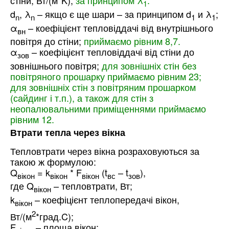
стіни, Вт/(м*K);
за принципом λ
.
1
d
, λ
– якщо є ще шари – за принципом d
и λ
;
n
n
1
1
α
– коефіцієнт тепловіддачі від внутрішнього
вн
повітря до стіни;
приймаємо рівним 8,7.
α
– коефіцієнт тепловіддачі від стіни до
зов
зовнішнього повітря;
для зовнішніх стін без
повітряного прошарку приймаємо рівним 23;
для зовнішніх стін з повітряним прошарком
(сайдинг і т.п.), а також для стін з
неопалювальними приміщеннями приймаємо
рівним 12.
Втрати тепла через вікна
Тепловтрати через вікна розраховуються за
такою ж формулою:
Q
= k
* F
(t
– t
),
вікон
вікон
вікон
вс
зов
где Q
– тепловтрати, Вт;
вікон
k
– коефіцієнт теплопередачі вікон,
вікон
2
Вт/(м
*град.C);
F
– площа вікон;