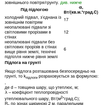
зовнішнього повітря/грунту.
див. нижче
α,
Під підлогою
Вт/(кв.м.*град.C)
холодний підвал, з’єднана із
17
зовнішнім повітрям
неопалювані підвали зі
світловими прорізами в
12
стінах
неопалювані підвали без
світлових прорізів в стінах
6
вище рівня землі, технічні
підпілля нижче рівня землі
Підлога на грунті
Якщо підлога розташована безпосередньо на
грунті, то k
розраховується за формулою:
підлоги
,
де d – товщина шару, що утеплює, м;
λ – коефіцієнт теплопровідності
2
утеплювального шару, Вт/(м
*град.C);
R
по зонах шириною 2 м, паралельним
c