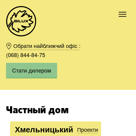
Київ
Харків
Обрати найближчий офіс
:
Одесса
(068) 844-84-75
Дніпро
Cтати дилером
Івано-Франківськ
Львів
Область
Хмельницький
Вінниця
Частный дом
Замовити
Хмельницький
Проекти