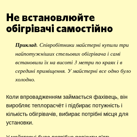
Не встановлюйте
обігрівачі самостійно
Приклад.
Співробітники майстерні купили три
найпотужніших стельових обігрівача і самі
встановили їх на висоті 3 метри по краях і в
середині приміщення. У майстерні все одно було
холодно.
Коли впровадженням займається фахівець, він
виробляє теплорасчёт і підбирає потужність і
кількість обігрівачів, вибирає потрібні місця для
установки.
У майстерні було потрібно повісити п'ять