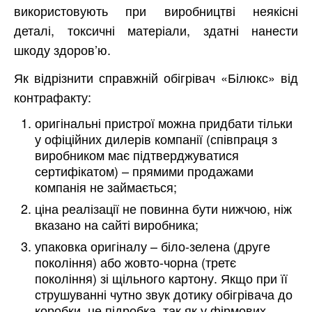
використовують при виробництві неякісні
деталі, токсичні матеріали, здатні нанести
шкоду здоров’ю.
Як відрізнити справжній обігрівач «Білюкс» від
контрафакту:
оригінальні пристрої можна придбати тільки
у офіційних дилерів компанії (співпраця з
виробником має підтверджуватися
сертифікатом) – прямими продажами
компанія не займається;
ціна реалізації не повинна бути нижчою, ніж
вказано на сайті виробника;
упаковка оригіналу – біло-зелена (друге
покоління) або жовто-чорна (третє
покоління) зі щільного картону. Якщо при її
струшуванні чутно звук дотику обігрівача до
коробки, це підробка, так як у фірмових