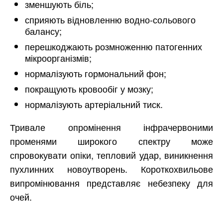
зменшують біль;
сприяють відновленню водно-сольового
балансу;
перешкоджають розмноженню патогенних
мікроорганізмів;
нормалізують гормональний фон;
покращують кровообіг у мозку;
нормалізують артеріальний тиск.
Тривале опромінення інфрачервоними
променями широкого спектру може
спровокувати опіки, тепловий удар, виникнення
пухлинних новоутворень. Короткохвильове
випромінювання представляє небезпеку для
очей.