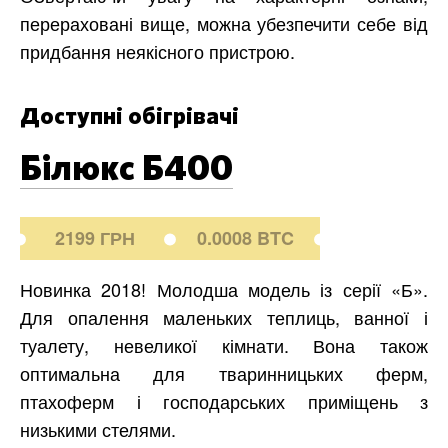
перераховані вище, можна убезпечити себе від
придбання неякісного пристрою.
Доступні обігрівачі
Білюкс Б400
2199 ГРН
0.0008 BTC
Новинка 2018! Молодша модель із серії «Б».
Для опалення маленьких теплиць, ванної і
туалету, невеликої кімнати. Вона також
оптимальна для тваринницьких ферм,
птахоферм і господарських приміщень з
низькими стелями.