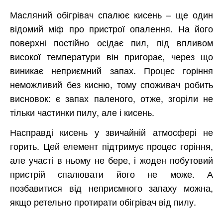
Масляний обігрівач спалює кисень – ще один
відомий міф про пристрої опалення. На його
поверхні постійно осідає пил, під впливом
високої температури він пригорає, через що
виникає неприємний запах. Процес горіння
неможливий без кисню, тому споживач робить
висновок: є запах паленого, отже, згоріли не
тільки частинки пилу, але і кисень.
Насправді кисень у звичайній атмосфері не
горить. Цей елемент підтримує процес горіння,
але участі в ньому не бере, і жоден побутовий
пристрій спалювати його не може. А
позбавитися від неприємного запаху можна,
якщо ретельно протирати обігрівач від пилу.