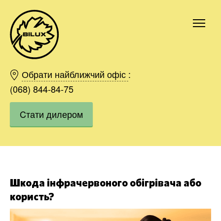
Київ
Харків
Обрати найближчий офіс
:
Одесса
(068) 844-84-75
Дніпро
Cтати дилером
Івано-Франківськ
Львів
Область
Хмельницький
Вінниця
Замовити
Шкода інфрачервоного обігрівача або
користь?