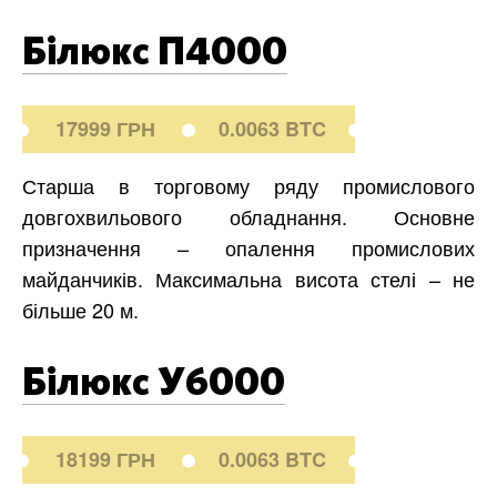
Білюкс П4000
17999 ГРН
0.0063 BTC
Старша в торговому ряду промислового
довгохвильового обладнання. Основне
призначення – опалення промислових
майданчиків. Максимальна висота стелі – не
більше 20 м.
Білюкс У6000
18199 ГРН
0.0063 BTC