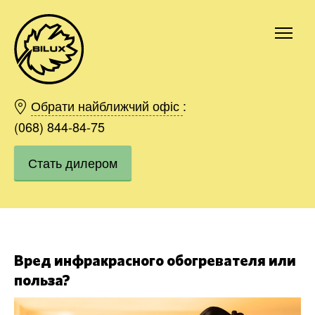
Киев
Харьков
Обрати найближчий офіс
:
Одесса
(068) 844-84-75
Днепр
Стать дилером
Ивано-Франковск
Львов
Область
Хмельницкий
Винница
Заказать
Вред инфракрасного обогревателя или
польза?