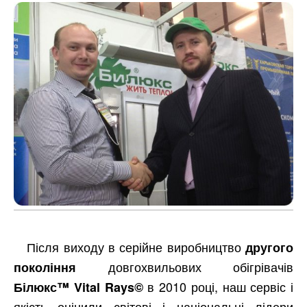
Після виходу в серійне виробництво
другого
довгохвильових обігрівачів
покоління
в 2010 році, наш сервіс і
Білюкс™ Vital Rays©
якість оцінили світові і національні лідери