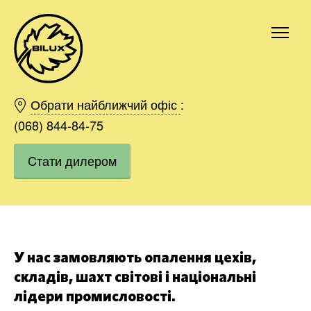
Київ
Харків
Обрати найближчий офіс
:
Одесса
(068) 844-84-75
Дніпро
Cтати дилером
Івано-Франківськ
Львів
Область
Хмельницький
Вінниця
Замовити
У нас замовляють опалення цехів,
складів, шахт світові і національні
лідери промисловості.