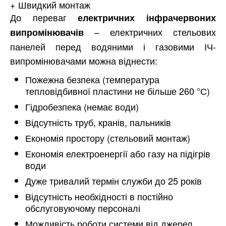
+ Швидкий монтаж
До переваг
електричних інфрачервоних
– електричних стельових
випромінювачів
панелей перед водяними і газовими ІЧ-
випромінювачами можна віднести:
Пожежна безпека (температура
тепловідбивної пластини не більше 260 °С)
Гідробезпека (немає води)
Відсутність труб, кранів, пальників
Економія простору (стельовий монтаж)
Економія електроенергії або газу на підігрів
води
Дуже тривалий термін служби до 25 років
Відсутність необхідності в постійно
обслуговуючому персоналі
Можливість роботи системи від джерел