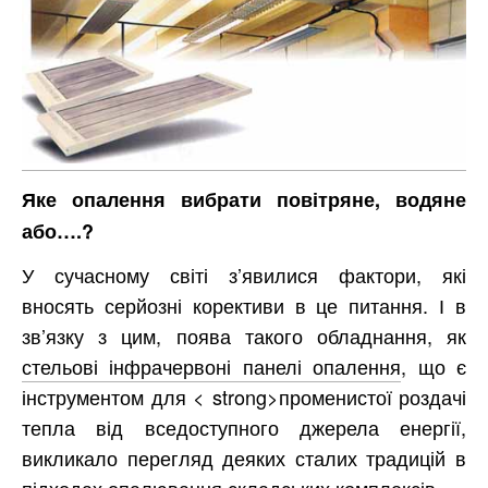
Яке опалення вибрати повітряне, водяне
або….?
У сучасному світі з’явилися фактори, які
вносять серйозні корективи в це питання. І в
зв’язку з цим, поява такого обладнання, як
стельові інфрачервоні панелі опалення
, що є
інструментом для < strong>променистої роздачі
тепла від вседоступного джерела енергії,
викликало перегляд деяких сталих традицій в
підходах опалювання складських комплексів.