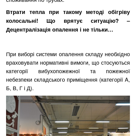
Втрати тепла при такому методі обігріву
колосальні! Що врятує ситуацію? –
Децентралізація опалення і не тільки…
При виборі системи опалення складу необхідно
враховувати нормативні вимоги, що стосуються
категорії вибухопожежної та пожежної
небезпеки складського приміщення (категорії A,
Б, В, Г і Д).