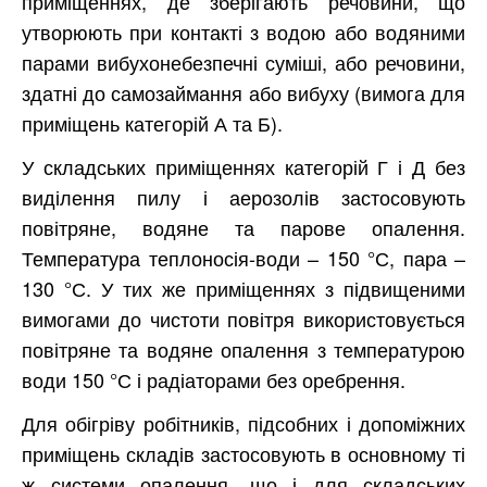
приміщеннях, де зберігають речовини, що
утворюють при контакті з водою або водяними
парами вибухонебезпечні суміші, або речовини,
здатні до самозаймання або вибуху (вимога для
приміщень категорій А та Б).
У складських приміщеннях категорій Г і Д без
виділення пилу і аерозолів застосовують
повітряне, водяне та парове опалення.
Температура теплоносія-води – 150 °С, пара –
130 °С. У тих же приміщеннях з підвищеними
вимогами до чистоти повітря використовується
повітряне та водяне опалення з температурою
води 150 °С і радіаторами без оребрення.
Для обігріву робітників, підсобних і допоміжних
приміщень складів застосовують в основному ті
ж системи опалення, що і для складських