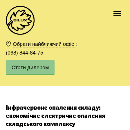
Київ
Харків
Обрати найближчий офіс
:
Одесса
(068) 844-84-75
Дніпро
Cтати дилером
Івано-Франківськ
Львів
Область
Хмельницький
Вінниця
Замовити
Інфрачервоне опалення складу:
економічне електричне опалення
складського комплексу