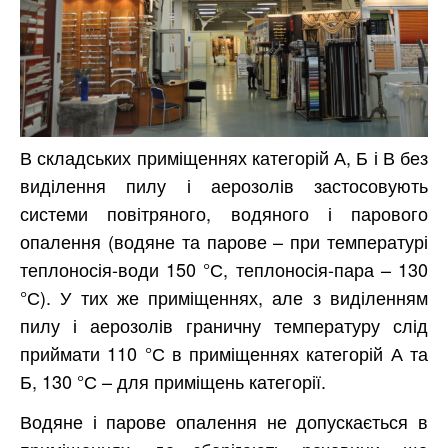
В складських приміщеннях категорій А, Б і В без
виділення пилу і аерозолів застосовують
системи повітряного, водяного і парового
опалення (водяне та парове – при температурі
теплоносія-води 150 °С, теплоносія-пара – 130
°С). У тих же приміщеннях, але з виділенням
пилу і аерозолів граничну температуру слід
приймати 110 °С в приміщеннях категорій А та
Б, 130 °С – для приміщень категорії.
Водяне і парове опалення не допускається в