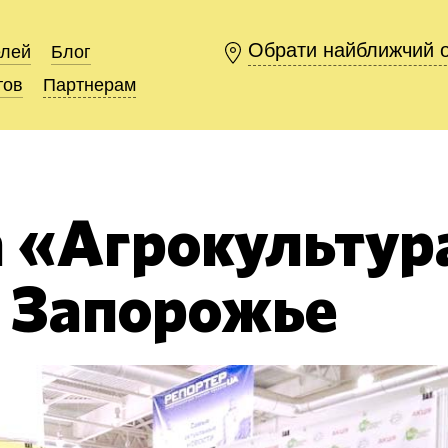
Обрати найближчий 
Обрати найближчий 
елей
елей
Блог
Блог
тов
тов
Партнерам
Партнерам
 «Агрокультур
в Запорожье