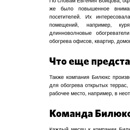
же было повышенное внима
посетителей. Их интересовал
помещений, например, кур
длинноволновые обогревател
обогрева офисов, квартир, домо
Что еще предст
Также компания Билюкс произв
для обогрева открытых террас,
рабочее место, например, в нео
Команда Билюкс
Каждый месяц к компании Бил