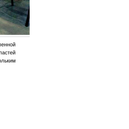
ленной
ластей
ольким