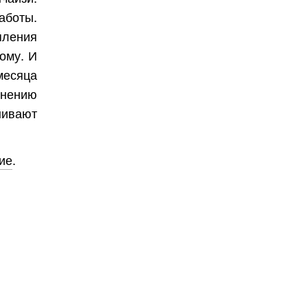
аботы.
пления
ому. И
месяца
внению
нивают
ие
.