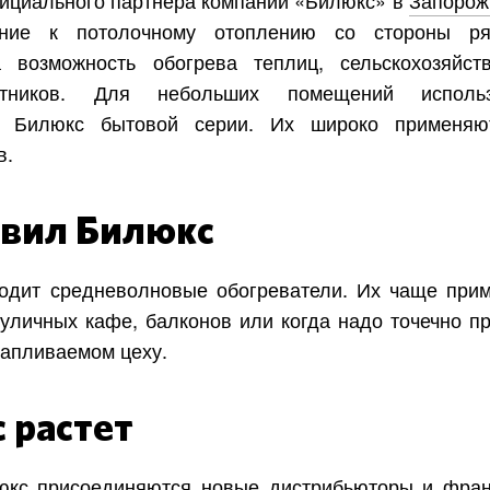
ние к потолочному отоплению со стороны ря
а возможность обогрева теплиц, сельскохозяйст
ятников. Для небольших помещений использ
и Билюкс бытовой серии. Их широко применя
в.
авил Билюкс
одит средневолновые обогреватели. Их чаще при
 уличных кафе, балконов или когда надо точечно пр
тапливаемом цеху.
 растет
юкс присоединяются новые дистрибьюторы и фран