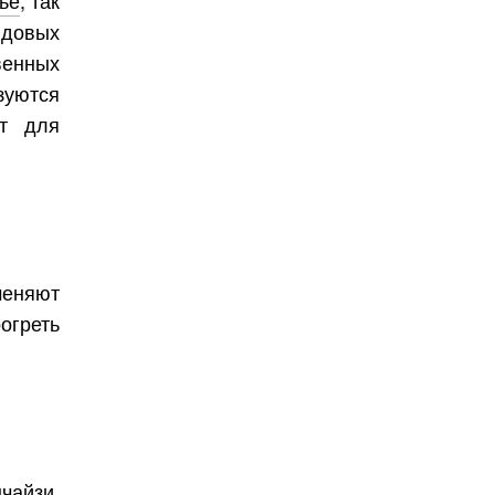
довых
венных
уются
ют для
меняют
огреть
чайзи.