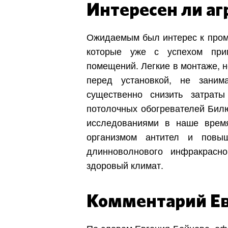
Интересен ли а
Киев
Днепр
Ожидаемым был интерес к пром
которые уже с успехом при
Хмель
помещений. Легкие в монтаже, 
перед установкой, не зани
существенно снизить затрат
Обл
потолочных обогревателей Билю
исследованиями в наше время
организмом антител и повы
длинноволнового инфракрасн
здоровый климат.
Комментарий Ев
По словам Евгения Бойцова, оф