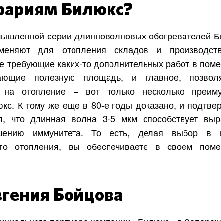
грариям Билюкс?
Харьков
Одесса
Ивано-Франковск
Львов
ышленной серии длинноволновых обогревателей Б
Зака
меняют для отопления складов и производств
ницкий
Винница
не требующие каких-то дополнительных работ в пом
мающие полезную площадь, и главное, позвол
ы на отопление – вот только несколько преим
асть
кс. К тому же еще в 80-е годы доказано, и подтве
, что длинная волна 3-5 мкм способствует выр
шению иммунитета. То есть, делая выбор в п
ого отопления, вы обеспечиваете в своем пом
гения Бойцова
ициального партнера компании «Билюкс» в
Запорож