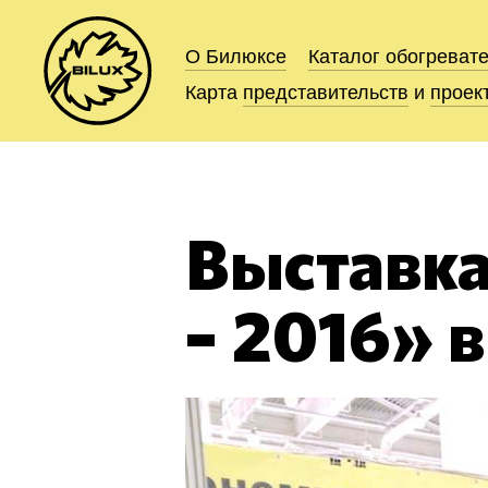
О Билюксе
О Билюксе
Каталог
Каталог
обогреват
обогреват
Карта
Карта
представительств
представительств
и
и
проек
проек
Выставка
– 2016» 