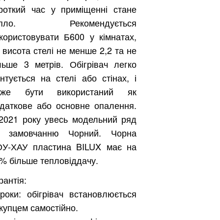
роткий час у приміщенні стане
епло. Рекомендується
користовувати Б600 у кімнатах,
 висота стелі не менше 2,2 та не
льше 3 метрів. Обігрівач легко
нтується на стелі або стінах, і
оже бути використаний як
даткове або основне опалення.
2021 року увесь модельний ряд
о замовчанню Чорний. Чорна
У-ХАУ пластина BILUX має на
% більше тепловіддачу.
рантія:
роки: обігрівач встановлюється
купцем самостійно.