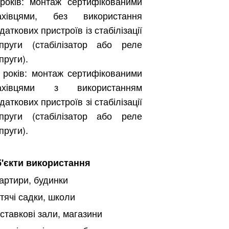
років: монтаж сертифікованими
ахівцями, без використання
даткових пристроїв із стабілізації
пруги (стабілізатор або реле
пруги).
 років: монтаж сертифікованими
ахівцями з використанням
даткових пристроїв зі стабілізації
Бесплатно.
пруги (стабілізатор або реле
пруги).
зать
'єкти використання
артири, будинки
тячі садки, школи
ставкові зали, магазини