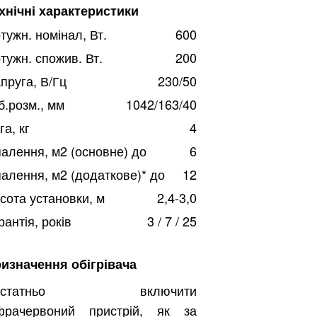
хнічні характеристики
тужн. номінал, Вт.
600
тужн. спожив. Вт.
200
пруга, В/Гц
230/50
б.розм., мм
1042/163/40
га, кг
4
алення, м2 (основне) до
6
алення, м2 (додаткове)* до
12
сота установки, м
2,4-3,0
рантія, років
3 / 7 / 25
изначення обігрівача
остатньо включити
фрачервоний пристрій, як за