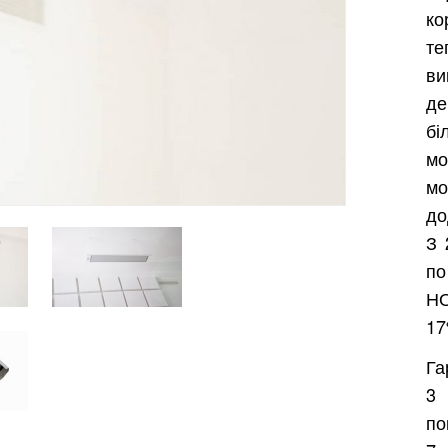
ко
т
ви
де
бі
мо
м
до
З 
п
НО
17
Га
3 
по