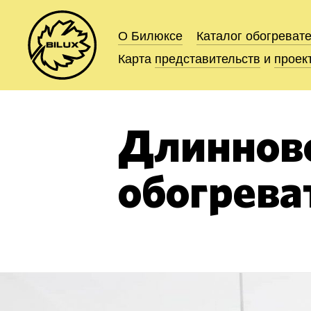
О Билюксе
О Билюксе
Каталог
Каталог
обогреват
обогреват
Карта
Карта
представительств
представительств
и
и
проек
проек
Длиннов
обогрева