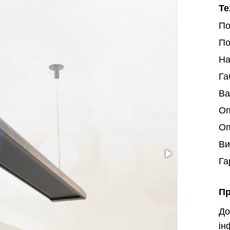
Те
По
По
На
Га
Ва
Оп
Оп
Ви
Га
Пр
Д
ін