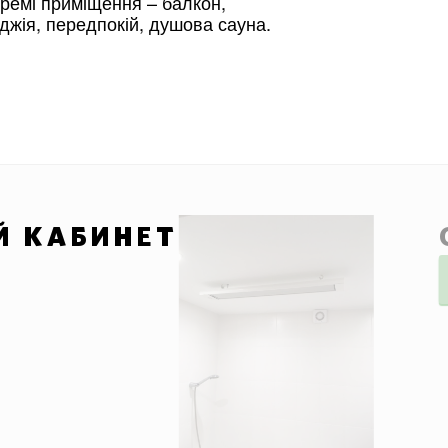
ремі приміщення – балкон,
джія, передпокій, душова сауна.
Й КАБИНЕТ