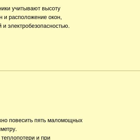
ники учитывают высоту
н и расположение окон,
й и электробезопасностью.
жно повесить пять маломощных
метру.
 теплопотери и при