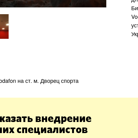
Б
V
ус
Ук
Харьков
Одесса
Ивано-Франковск
Львов
Зака
ницкий
Винница
odafon на ст. м. Дворец спорта
асть
казать внедрение
ших специалистов