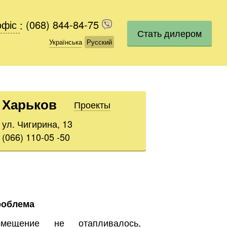
офіс
офіс
:
(068) 844-84-75
(068) 844-84-75
Стать дилером
Українська
Українська
Русский
Русский
Харьков
Проекты
ул. Чигирина, 13
(066) 110-05 -50
роблема
омещение не отапливалось,