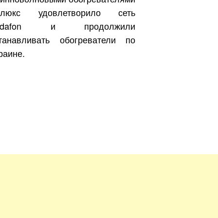
илюкс удовлетворило сеть
odafon и продолжили
танавливать обогреватели по
Бесплатно.
раине.
зать