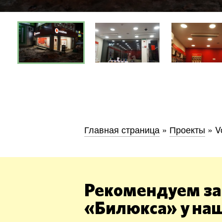
Киев
Днепр
Хмель
Главная страница
»
Проекты
»
V
Обл
Рекомендуем за
«Билюкса» у на