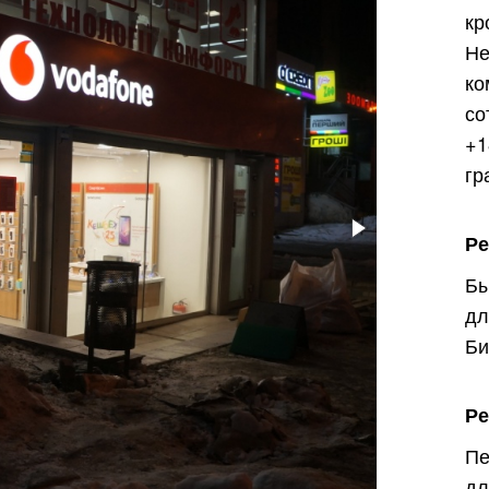
кр
Н
ко
со
+1
гр
Р
Б
д
Би
Ре
П
дл