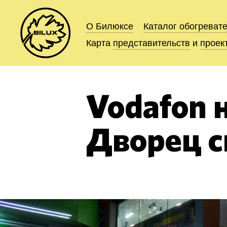
О Билюксе
О Билюксе
Каталог
Каталог
обогреват
обогреват
Карта
Карта
представительств
представительств
и
и
проек
проек
Vodafon н
Дворец с