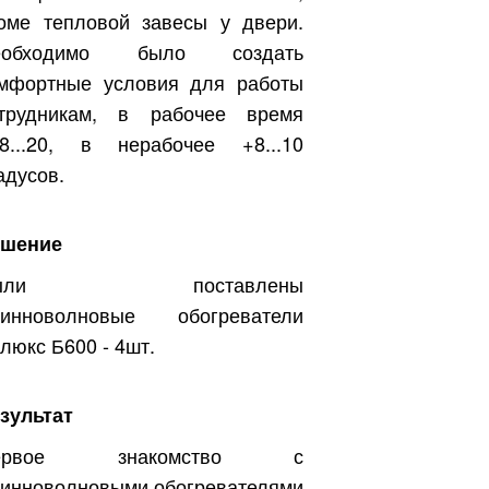
оме тепловой завесы у двери.
еобходимо было создать
мфортные условия для работы
трудникам, в рабочее время
8...20, в нерабочее +8...10
адусов.
ешение
ыли поставлены
линноволновые обогреватели
люкс Б600 - 4шт.
зультат
ервое знакомство с
инноволновыми обогревателями