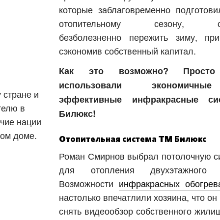
которые заблаговременно подготови
отопительному сезону, см
безболезненно пережить зиму, пр
сэкономив собственный капитал.
Как это возможно? Просто
использовали экономичн
 стране и
эффективные инфракрасные си
телю в
Билюкс!
учие нации
дом доме.
Отопительная система ТМ Билюкс
Роман Смирнов выбрал потолочную с
для отопления двухэтажного 
Возможности
инфракрасных обогрев
настолько впечатлили хозяина, что он
снять видеообзор собственного жили