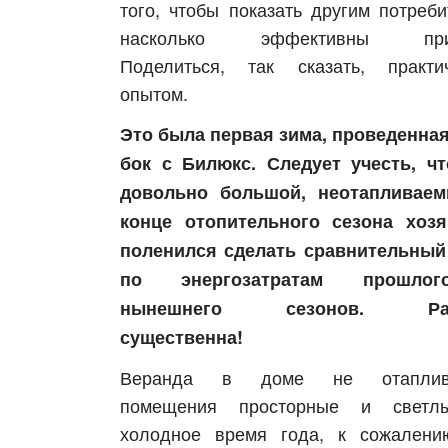
того, чтобы показать другим потреби
насколько эффективны при
Поделиться, так сказать, практи
опытом.
Это была первая зима, проведенная
бок с Билюкс. Следует учесть, ч
довольно большой, неотапливаем
конце отопительного сезона хоз
поленился сделать сравнительный
по энергозатратам прошло
нынешнего сезонов. Раз
Харьков
Одесса
существенна!
Ивано-Франковск
Львов
Зака
Веранда в доме не отаплива
ницкий
Винница
помещения просторные и светл
холодное время года, к сожалени