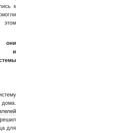
лись к
огли
и этом
 они
ые и
стемы
истему
дома.
ателей
 решил
ща для