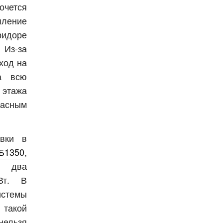
очется
ление
ридоре
 Из-за
ход на
а всю
 этажа
асным
овки в
Б1350
,
и два
Вт. В
истемы
 такой
нельзя