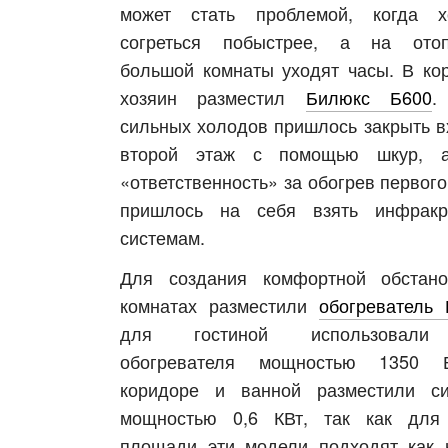
может стать проблемой, когда х
асть
согреться побыстрее, а на отоп
большой комнаты уходят часы. В ко
хозяин разместил
Билюкс Б600
.
сильных холодов пришлось закрыть в
второй этаж с помощью шкур, 
«ответственность» за обогрев первого
пришлось на себя взять инфракр
системам.
Для создания комфортной обстан
комнатах разместили
обогреватель 
для гостиной использовал
обогревателя мощностью 1350 
коридоре и ванной разместили с
мощностью 0,6 КВт, так как для
площади эти модели подходят как 