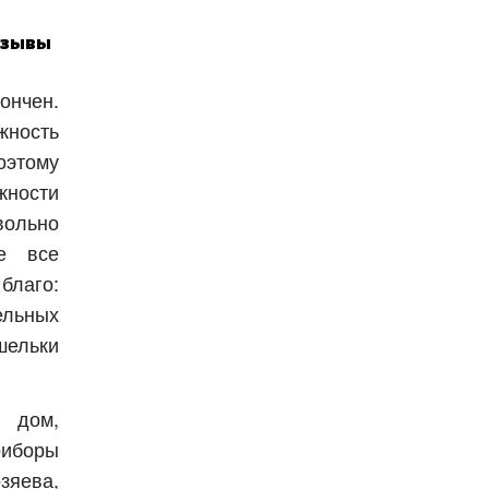
тзывы
ончен.
жность
оэтому
жности
ольно
е все
благо:
ьных
ельки
в дом,
иборы
зяева,