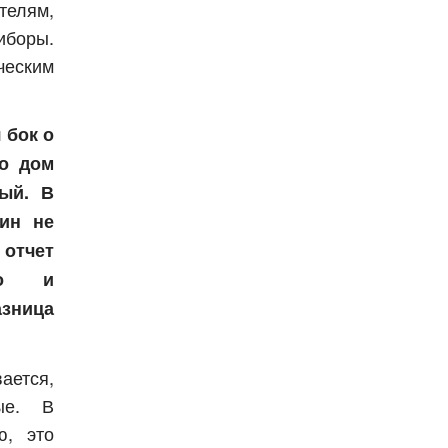
телям,
боры.
ческим
 бок о
то дом
ый. В
яин не
 отчет
Бесплатно.
го и
ница
зать
ется,
ые. В
ю, это