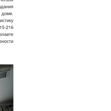
здания
 доме.
стику
15-216
лаете
ности