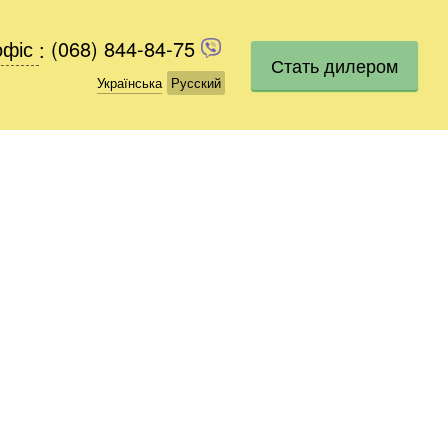
офіс
офіс
:
(068) 844-84-75
(068) 844-84-75
Стать дилером
Українська
Українська
Русский
Русский