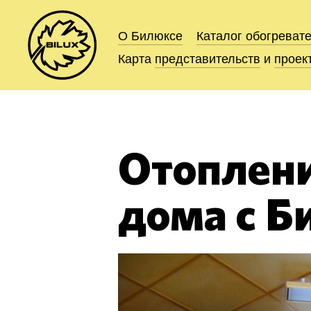
О Билюксе
О Билюксе
Каталог
Каталог
обогреват
обогреват
Карта
Карта
представительств
представительств
и
и
проек
проек
Отоплен
дома с Б