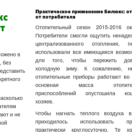
Практическое применение Билюкс: о
кс
от потребителя
т
Отопительный сезон 2015-2016 ок
Потребители смогли ощутить ненаде
централизованного отопления, п
использовали все имеющиеся возмо
ложено в
для того, чтобы пережить дов
, без
холодную зиму. К сожалению, н
едставить
отопительные приборы работают во 
кретного
основная масса отопител
приспособлений опустошила кош
насколько
хозяев.
ателям
Чтобы нагнать теплого воздуха 
ают и не
приходилось использовать пр
вой
практически круглосуточно. Те хо