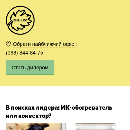
Киев
Харьков
Обрати найближчий офіс
:
Одесса
(068) 844-84-75
Днепр
Стать дилером
Область
Ивано-Франковск
Львов
Хмельницкий
Заказать
Винница
В поисках лидера: ИК-обогреватель
или конвектор?