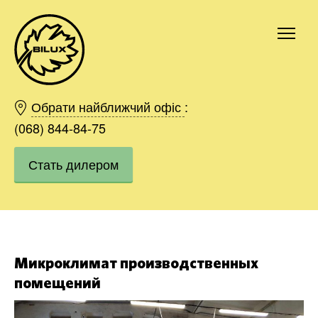
Киев
Харьков
Обрати найближчий офіс
:
Одесса
(068) 844-84-75
Днепр
Стать дилером
Ивано-Франковск
Львов
Область
Хмельницкий
Винница
Заказать
Микроклимат производственных
помещений