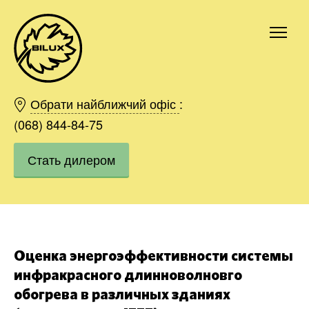
Киев
Харьков
Обрати найближчий офіс
:
Одесса
(068) 844-84-75
Днепр
Стать дилером
Ивано-Франковск
Львов
Область
Хмельницкий
Винница
Заказать
Оценка энергоэффективности системы
инфракрасного длинноволновго
обогрева в различных зданиях