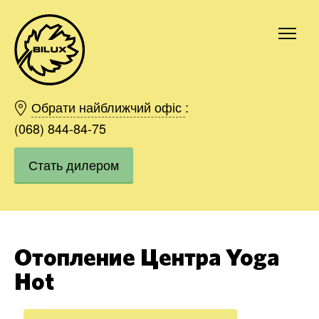
Киев
Харьков
Обрати найближчий офіс
:
Одесса
(068) 844-84-75
Днепр
Стать дилером
Ивано-Франковск
Львов
Область
Хмельницкий
Винница
Отопление Центра Yoga
Заказать
Hot