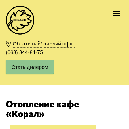
Киев
Харьков
Обрати найближчий офіс
:
Одесса
(068) 844-84-75
Днепр
Стать дилером
Ивано-Франковск
Львов
Область
Хмельницкий
Винница
Отопление кафе
Заказать
«Корал»