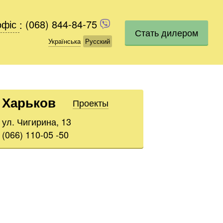
офіс
офіс
:
(068) 844-84-75
(068) 844-84-75
Стать дилером
Українська
Українська
Русский
Русский
Харьков
Проекты
ул. Чигирина, 13
(066) 110-05 -50