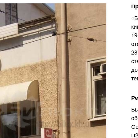
П
«Б
ки
19
от
28
с
до
те
Р
Бы
об
Ос
П2