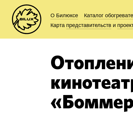
О Билюксе
О Билюксе
Каталог
Каталог
обогреват
обогреват
Карта
Карта
представительств
представительств
и
и
проек
проек
Отоплен
кинотеат
«Бомме