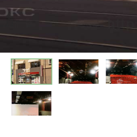
Киев
Днепр
Хмель
Обл