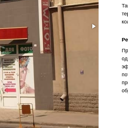
Т
те
ко
Ре
Пр
од
эф
п
п
об