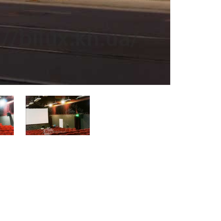
Харьков
Одесса
Ивано-Франковск
Львов
Зака
ницкий
Винница
асть