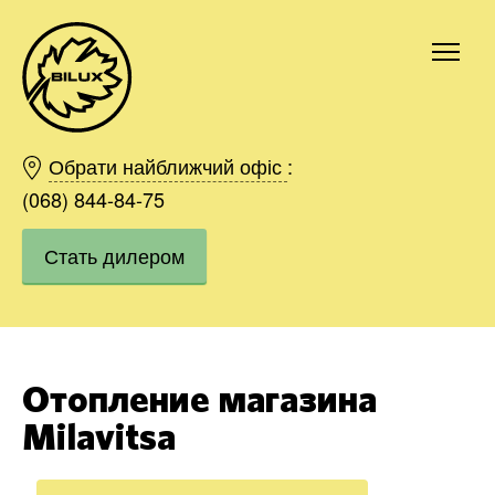
Киев
Харьков
Обрати найближчий офіс
:
Одесса
(068) 844-84-75
Днепр
Стать дилером
Ивано-Франковск
Львов
Область
Хмельницкий
Винница
Отопление магазина
Заказать
Milavitsa