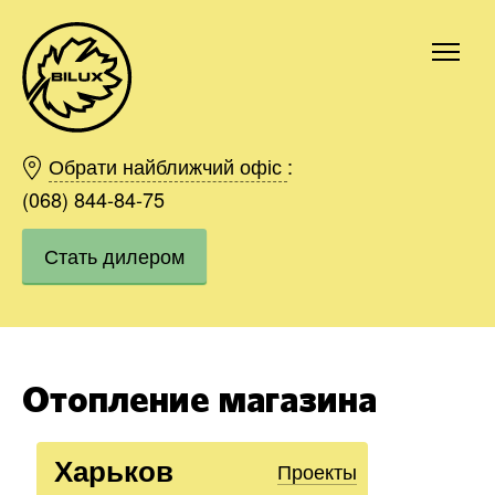
Киев
Харьков
Обрати найближчий офіс
:
Одесса
(068) 844-84-75
Днепр
Стать дилером
Ивано-Франковск
Львов
Область
Хмельницкий
Винница
Отопление магазина
Заказать
Харьков
Проекты