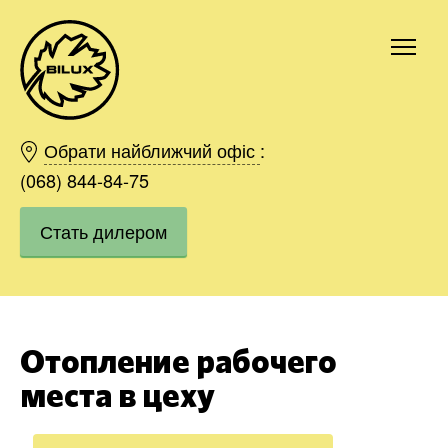
Киев
Харьков
Обрати найближчий офіс
:
Одесса
(068) 844-84-75
Днепр
Стать дилером
Ивано-Франковск
Львов
Область
Хмельницкий
Винница
Отопление рабочего
Заказать
места в цеху