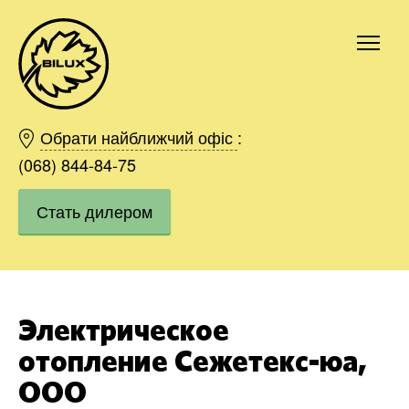
Киев
Харьков
Обрати найближчий офіс
:
Одесса
(068) 844-84-75
Днепр
Стать дилером
Ивано-Франковск
Львов
Область
Хмельницкий
Винница
Электрическое
Заказать
отопление Сежетекс-юа,
ООО