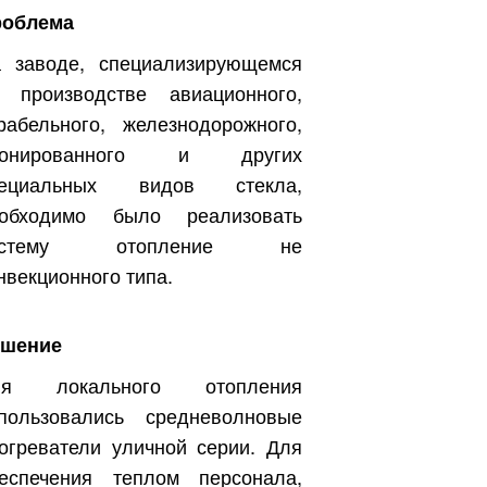
роблема
 заводе, специализирующемся
 производстве авиационного,
рабельного, железнодорожного,
ронированного и других
пециальных видов стекла,
еобходимо было реализовать
истему отопление не
нвекционного типа.
ешение
ля локального отопления
пользовались средневолновые
огреватели уличной серии. Для
еспечения теплом персонала,