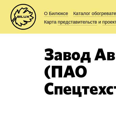
О Билюксе
О Билюксе
Каталог
Каталог
обогреват
обогреват
Карта
Карта
представительств
представительств
и
и
проек
проек
Завод Ав
(ПАО
Спецтехс