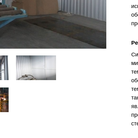
ис
о
пр
Ре
Си
м
т
о
Харьков
Одесса
те
Ивано-Франковск
Львов
Зака
та
ницкий
Винница
яв
п
ст
асть