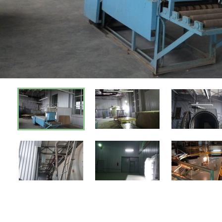
Киев
Днепр
Хмель
Обл