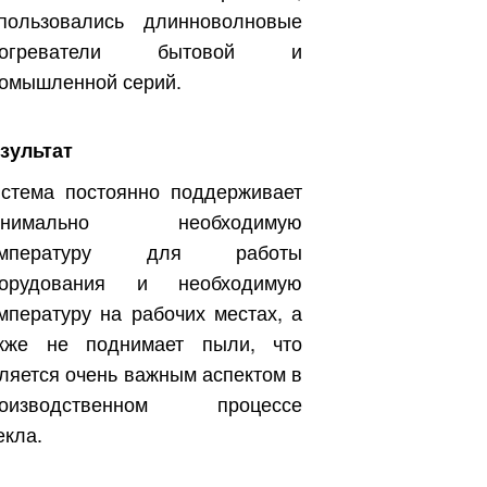
пользовались длинноволновые
богреватели бытовой и
омышленной серий.
зультат
стема постоянно поддерживает
инимально необходимую
Бесплатно.
емпературу для работы
борудования и необходимую
мпературу на рабочих местах, а
зать
кже не поднимает пыли, что
ляется очень важным аспектом в
роизводственном процессе
екла.