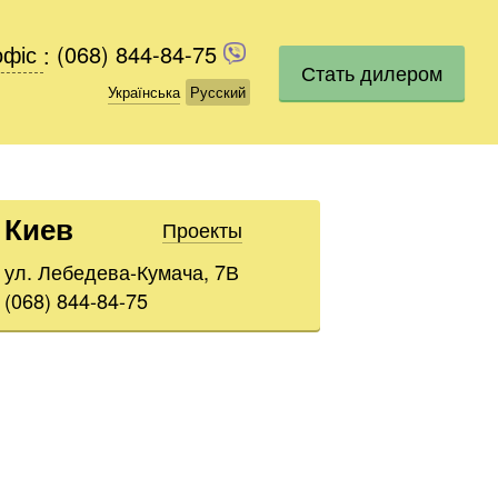
офіс
офіс
:
(068) 844-84-75
(068) 844-84-75
Стать дилером
Українська
Українська
Русский
Русский
Киев
Проекты
ул. Лебедева-Кумача, 7В
(068) 844-84-75