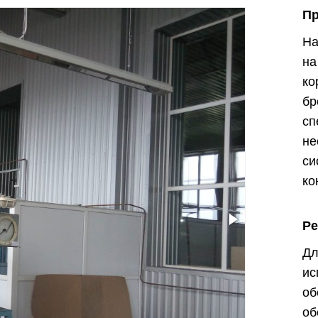
П
На
на
ко
б
с
н
с
ко
Р
Д
ис
об
об