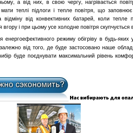
ьому, а від них, в свою чергу, нагрівається повіт
мати теплі підлоги і тепле повітря, що заповнює
а відміну від конвективних батарей, коли тепле п
асть
я вгору і при цьому усе холодне повітря скупчується 
я енергоефективного режиму обігріву в будь-яких 
алежно від того, де буде застосовано наше облад
вибір буде поєднувати максимальний рівень комфор
Нас вибирають для опал