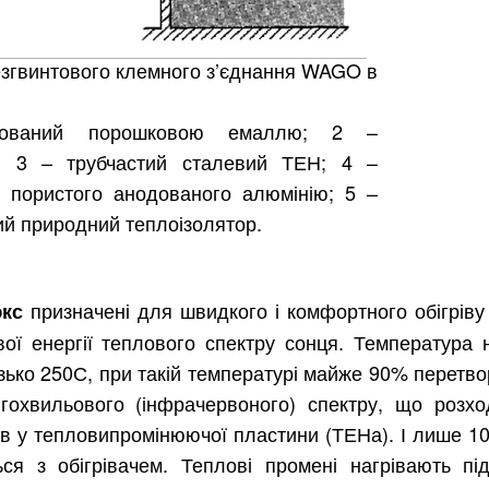
езгвинтового клемного з’єднання WAGO в
рбований порошковою емаллю; 2 –
і; 3 – трубчастий сталевий ТЕН; 4 –
 пористого анодованого алюмінію; 5 –
й природний теплоізолятор.
призначені для швидкого і комфортного обігріву 
юкс
ої енергії теплового спектру сонця. Температура н
зько 250С, при такій температурі майже 90% перетв
Харків
Одесса
гохвильового (інфрачервоного) спектру, що розхо
ів у тепловипромінюючої пластини (ТЕНа). І лише 1
Івано-Франківськ
Львів
Замо
ься з обігрівачем. Теплові промені нагрівають під
ницький
Вінниця