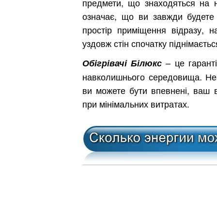
предмети, що знаходяться на н
означає, що ви завжди будете 
простір приміщення відразу, н
Обл
уздовж стін спочатку піднімаєтьс
– це гаранті
Обігрівачі Білюкс
навколишнього середовища. Нез
ви можете бути впевнені, ваш 
при мінімальних витратах.