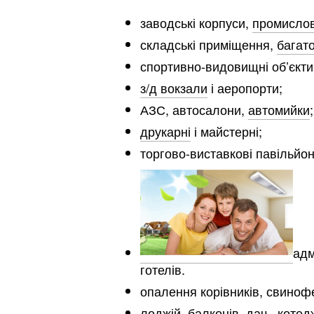
заводські корпуси,
промислов
складські приміщення,
багат
спортивно-видовищні об’єкти, к
з/д вокзали
і аеропорти;
АЗС, автосалони,
автомийки
;
друкарні
і майстерні;
торгово-виставкові павільйон
адм
готелів.
опалення корівників, свиноф
лоджій, балконів
, дач
котед
,