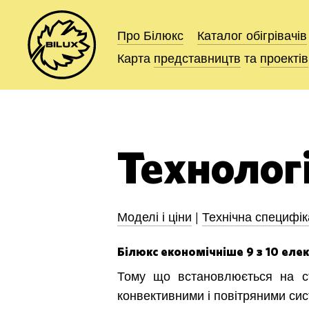
Про Білюкс
Про Білюкс
Каталог
Каталог
обігрівачів
обігрівачів
Карта
Карта
представництв
представництв
та
та
проектів
проектів
Технологі
Моделі і ціни
|
Технічна специфік
Білюкс економічніше 9 з 10 еле
Тому що встановлюється на ст
конвективними і повітряними си