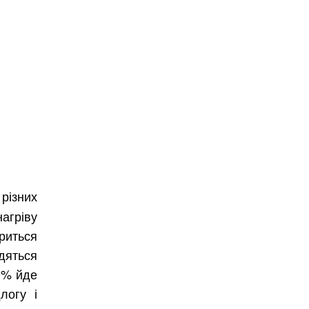
різних
агріву
Безкоштовно.
ориться
дяться
0% йде
вити
логу і