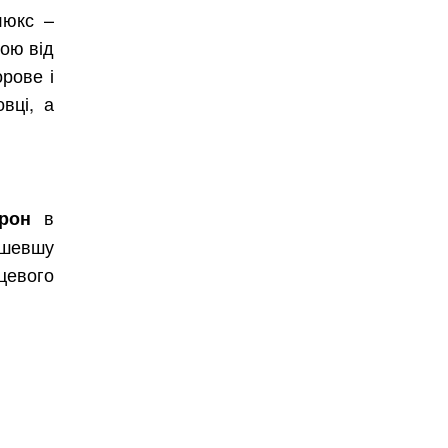
люкс –
тою від
рове і
вці, а
в
рон
дешевшу
цевого