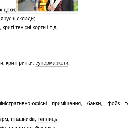
і цехи
;
оярусні склади
;
риті тенісні корти і т.д.
и, криті ринки,
супермаркети
;
іністративно-офісні приміщення, банки, фойє те
ерм, пташників,
теплиць
жів,
приватних будинків