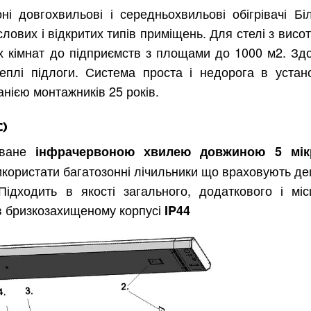
ні довгохвильові і середньохвильові обігрівачі Бі
лових і відкритих типів приміщень. Для стелі з висо
х кімнат до підприємств з площами до 1000 м2. Здо
еплі підлоги. Система проста і недорога в устано
анією монтажників 25 років.
C)
юване
інфрачервоною хвилею довжиною 5 мік
використати багатозонні лічильники що враховують 
Підходить в якості загального, додаткового і міс
в бризкозахищеному корпусі
IP44