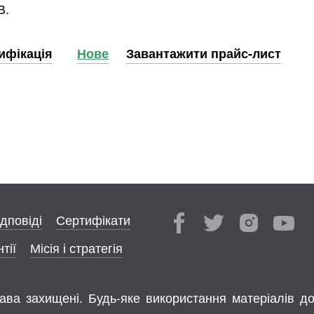
В.
ифікація
Нове
Завантажити прайс-лист
ідповіді
Сертифікати
тії
Місія і стратегія
права захищені. Будь-яке використання матеріалів д