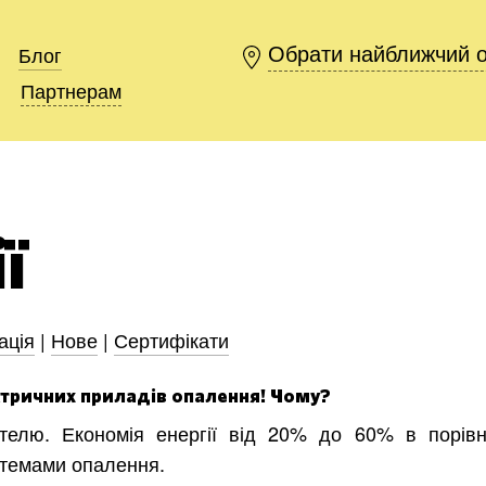
Обрати найближчий 
Обрати найближчий 
Блог
Блог
Партнерам
Партнерам
ї
ація
|
Нове
|
Сертифікати
ктричних приладів опалення! Чому?
елю. Економія енергії від 20% до 60% в порівн
стемами опалення.