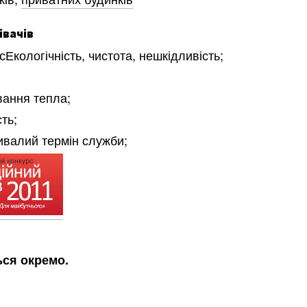
івачів
Екологічність, чистота, нешкідливість;
вання тепла;
ть;
ивалий термін служби;
ся окремо.