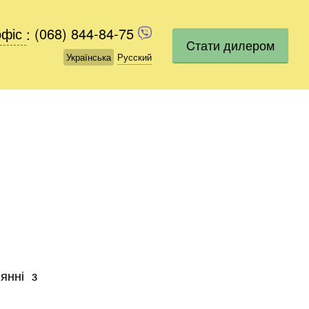
офіс
офіс
:
(068) 844-84-75
(068) 844-84-75
Cтати дилером
Українська
Українська
Русский
Русский
янні з