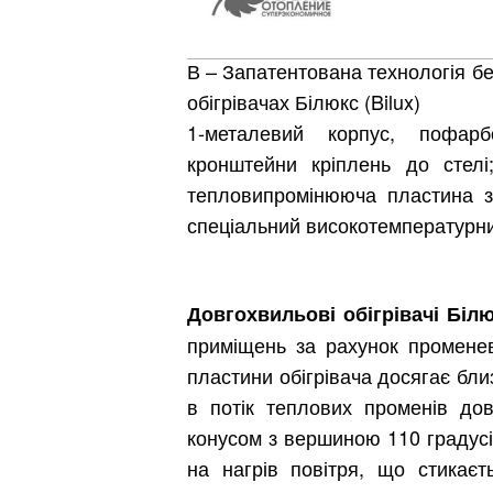
В – Запатентована технологія б
обігрівачах Білюкс (Bilux)
1-металевий корпус, пофа
кронштейни кріплень до стел
тепловипромінююча пластина з
спеціальний високотемпературни
Довгохвильові обігрівачі Біл
приміщень за рахунок променев
пластини обігрівача досягає бли
Київ
в потік теплових променів дов
конусом з вершиною 110 градус
Дніпро
на нагрів повітря, що стикаєт
Хмель