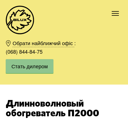
Киев
Харьков
Обрати найближчий офіс
:
Одесса
(068) 844-84-75
Днепр
Стать дилером
Ивано-Франковск
Львов
Область
Хмельницкий
Винница
Длинноволновый
Заказать
обогреватель П2000