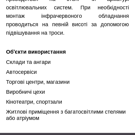
освітлювальних систем. При необхідності
монтаж інфрачервоного обладнання
проводиться на певній висоті за допомогою
підвішування на троси.
Об'єкти використання
Склади та ангари
Автосервіси
Торгові центри, магазини
Виробничі цехи
Кінотеатри, спортзали
Житлові приміщення з багатосвітлими стелями
або атріумом