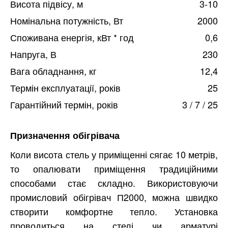
Висота підвісу, м
3-10
Номінальна потужність, Вт
2000
Споживана енергія, кВт * год
0,6
Напруга, В
230
Вага обладнання, кг
12,4
Термін експлуатації, років
25
Гарантійний термін, років
3 / 7 / 25
Призначення обігрівача
Коли висота стель у приміщенні сягає 10 метрів,
то опалювати приміщення традиційними
способами стає складно. Використовуючи
промисловий обігрівач П2000, можна швидко
створити комфортне тепло. Установка
проводиться на стелі чи арматурі