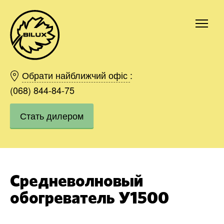
Киев
Харьков
Обрати найближчий офіс
:
Одесса
(068) 844-84-75
Днепр
Стать дилером
Ивано-Франковск
Львов
Область
Хмельницкий
Винница
Средневолновый
Заказать
обогреватель У1500