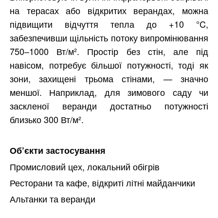
на терасах або відкритих верандах, можна
підвищити відчуття тепла до +10 °C,
забезпечивши щільність потоку випромінювання
750–1000 Вт/м². Простір без стін, але під
навісом, потребує більшої потужності, тоді як
зони, захищені трьома стінами, — значно
меншої. Наприклад, для зимового саду чи
заскленої веранди достатньо потужності
близько 300 Вт/м².
Об’єкти застосування
Промисловий цех, локальний обігрів
Ресторани та кафе, відкриті літні майданчики
Альтанки та веранди