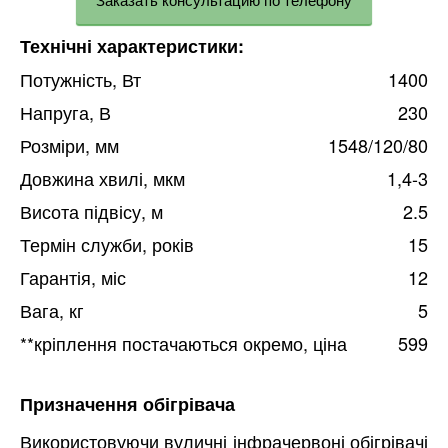
Технічні характеристики:
Потужність, Вт
1400
Напруга, В
230
Розміри, мм
1548/120/80
Довжина хвилі, мкм
1,4-3
Висота підвісу, м
2.5
Термін служби, років
15
Гарантія, міс
12
Вага, кг
5
**кріплення постачаються окремо, ціна
599
Призначення обігрівача
Використовуючи вуличні інфрачервоні обігрівачі